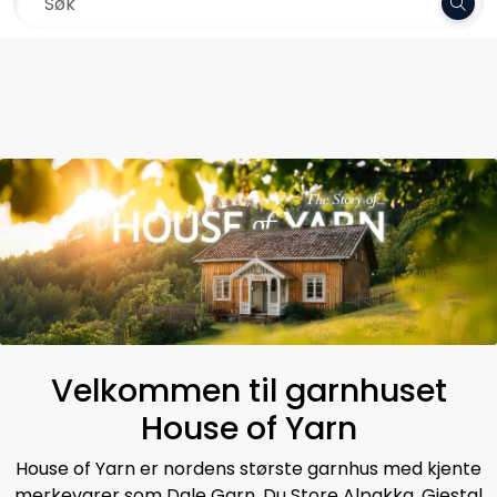
Skip to main content
Frakt 79,-
Garn
Oppskrifter
Kolleksjoner
Pinner og tilbehør
Gavekort
Velkommen til garnhuset
Outlet
House of Yarn
House of Yarn er nordens største garnhus med kjente
merkevarer som Dale Garn, Du Store Alpakka, Gjestal