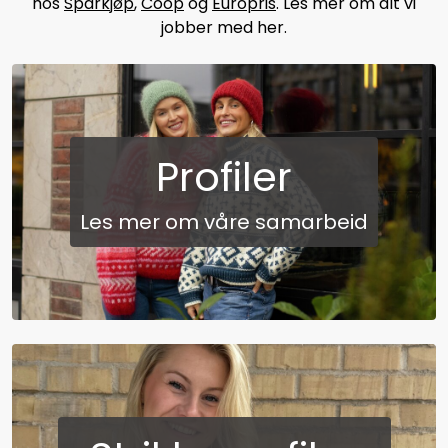
hos
Sparkjøp
,
Coop
og
Europris
. Les mer om alt vi
jobber med her.
Profiler
Les mer om våre samarbeid