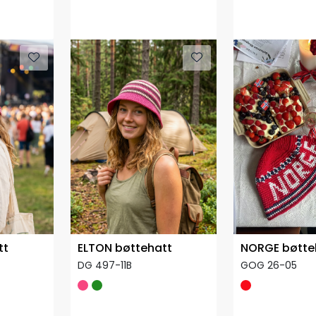
Kun Garnpakk
tt
ELTON bøttehatt
NORGE bøtte
DG 497-11B
GOG 26-05