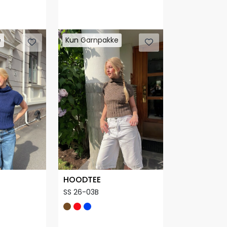
e
e
Kun Garnpakke
Kun Garnpakke
HOODTEE
SS 26-03B