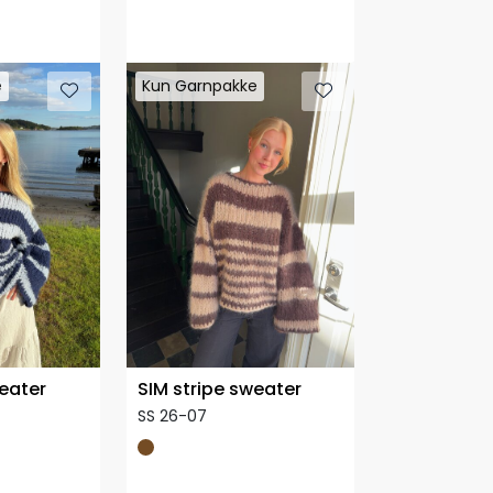
e
e
Kun Garnpakke
Kun Garnpakke
weater
SIM stripe sweater
SS 26-07