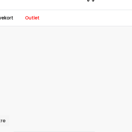
0
ekort
Outlet
Kundeservice
Favoritter
Logg inn
tre