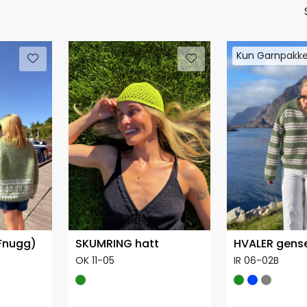
Kun Garnpakk
Kun Garnpakk
Fnugg)
SKUMRING hatt
HVALER gens
OK 11-05
IR 06-02B