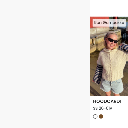
Kun Garnpakke
Kun Garnpakke
HOODCARDI
SS 26-01A