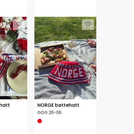
e
Kun Garnpakke
hatt
NORGE bøttehatt
GOG 26-06