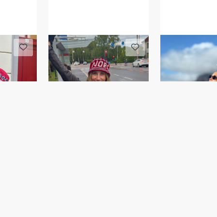
Kun Garnpakke
Kun Garnpakk
tt
NORGE bøttehatt
HAKIRI gense
GOG 26-03B
IR 04-09