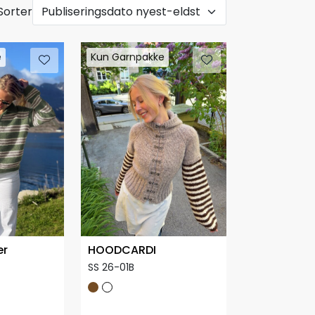
Sorter
e
e
Kun Garnpakke
Kun Garnpakke
er
HOODCARDI
SS 26-01B