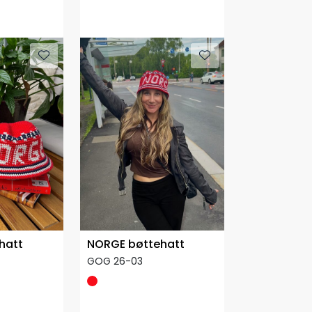
e
Kun Garnpakke
hatt
NORGE bøttehatt
GOG 26-03