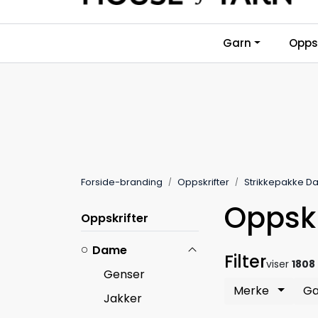
Skip to main content
Garn
Oppsk
Forside-branding
Oppskrifter
Strikkepakke 
Oppskr
Oppskrifter
Dame
Filter
viser
1808
Genser
Merke
G
Jakker