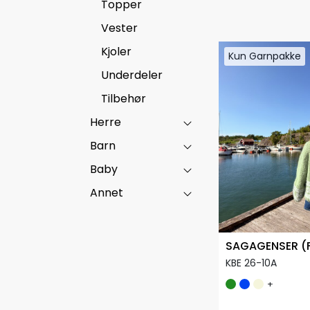
Topper
Vester
Kjoler
Kun Garnpakke
Kun Garnpakke
Underdeler
Tilbehør
Herre
Barn
Baby
Annet
SAGAGENSER (
KBE 26-10A
+