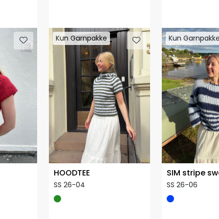
Kun Garnpakke
Kun Garnpakke
Kun Garnpakk
Kun Garnpakk
HOODTEE
SIM stripe s
SS 26-04
SS 26-06