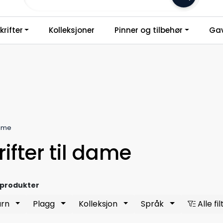
Frakt 79,-
rifter
Kolleksjoner
Pinner og tilbehør
Gav
Dame
ifter til dame
 produkter
arn
Plagg
Kolleksjon
Språk
Alle fil