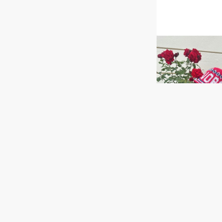
Kun Garnpakke
NORGE bøtteha
GOG 26-04