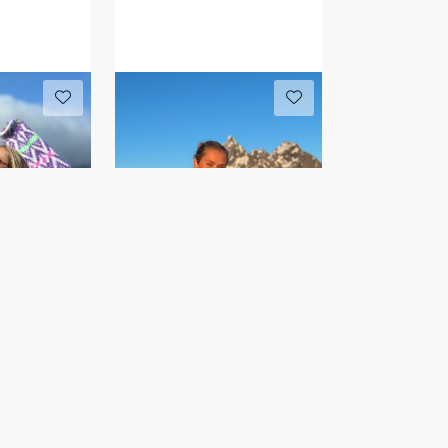
e
Kun Garnpakke
r
HAKIRI genser
IR 04-10