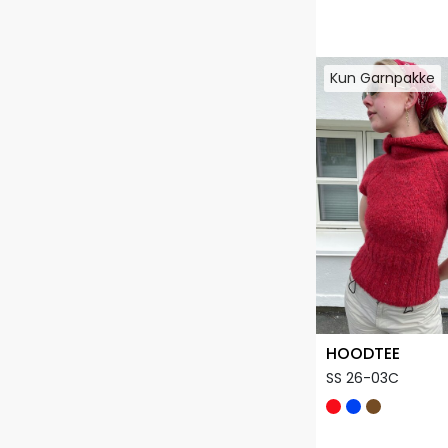
Kun Garnpakke
Kun Garnpakke
HOODTEE
SS 26-03C