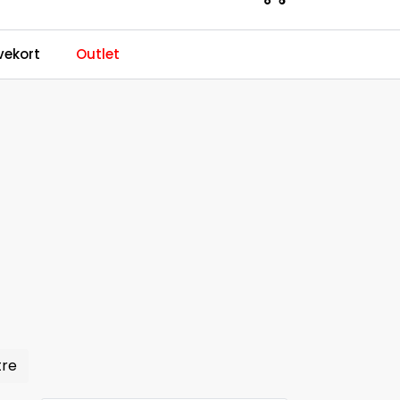
0
ekort
Outlet
Kundeservice
Favoritter
Logg inn
tre