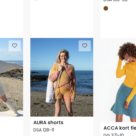
AURA shorts
ACCA kort fle
DSA 128-11
DG 371-10