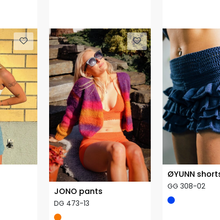
ØYUNN short
GG 308-02
JONO pants
DG 473-13