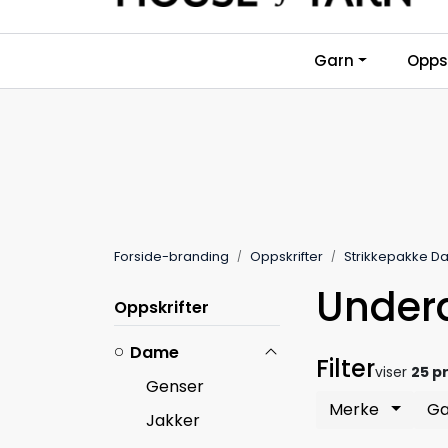
Skip to main content
Garn
Oppsk
Forside-branding
Oppskrifter
Strikkepakke 
Under
Oppskrifter
Dame
Filter
viser
25 p
Genser
Merke
G
Jakker