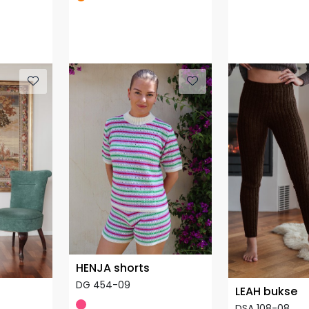
HENJA shorts
DG 454-09
LEAH bukse
DSA 108-08