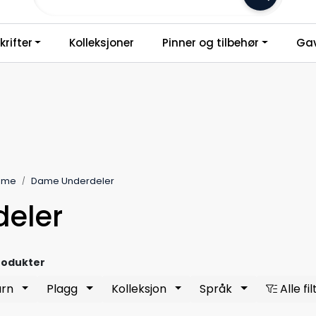
Frakt 79,-
rifter
Kolleksjoner
Pinner og tilbehør
Gav
Dame
Dame Underdeler
deler
rodukter
arn
Plagg
Kolleksjon
Språk
Alle fil