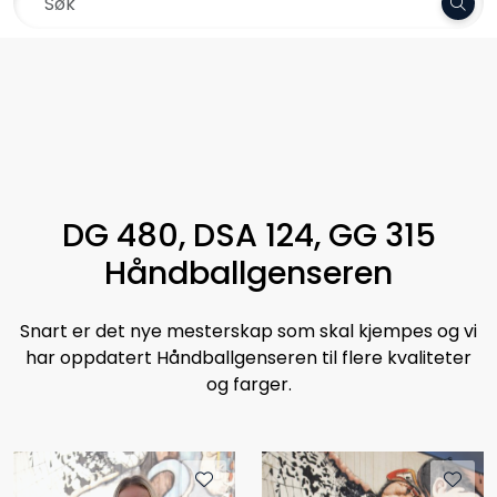
Skip to main content
Frakt 79,-
Garn
Oppskrifter
Kolleksjoner
DG 480, DSA 124, GG 315
Håndballgenseren
Pinner og tilbehør
Snart er det nye mesterskap som skal kjempes og vi
Gavekort
har oppdatert Håndballgenseren til flere kvaliteter
og farger.
Outlet