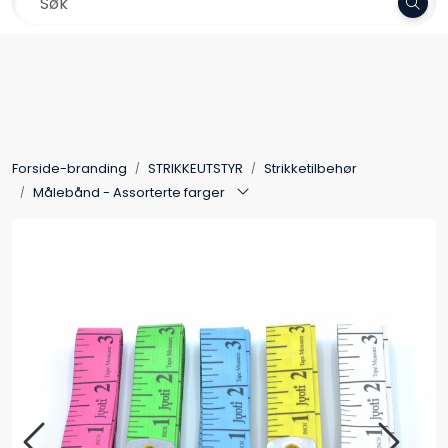
Skip to main content
Frakt 79,-
Garn
Oppskrifter
Forside-branding
STRIKKEUTSTYR
Strikketilbehør
Kolleksjoner
Målebånd - Assorterte farger
Pinner og tilbehør
Gavekort
Outlet