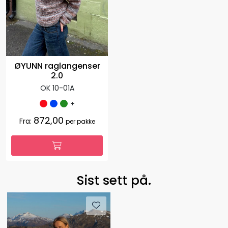
ØYUNN raglangenser
2.0
OK 10-01A
+
872,00
Fra:
per pakke
Sist sett på.