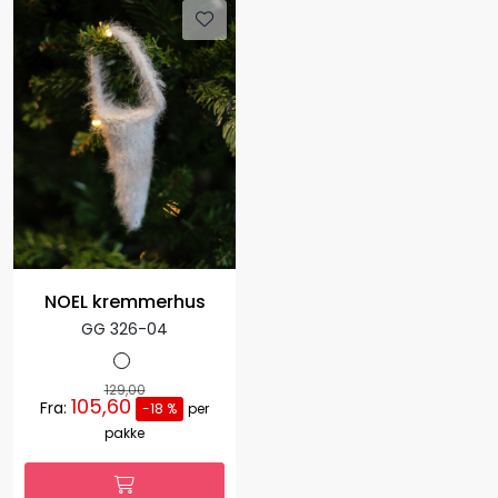
NOEL kremmerhus
GG 326-04
129,00
105,60
Fra:
-18 %
per
pakke