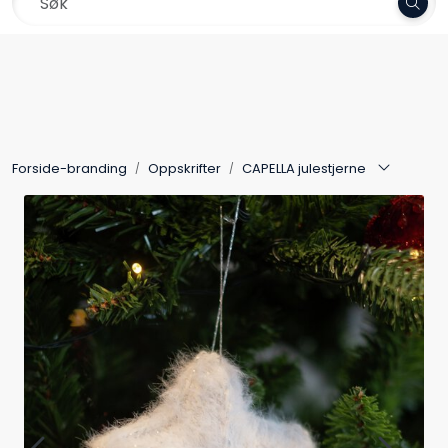
Skip to main content
Frakt 79,-
Garn
Oppskrifter
Forside-branding
Oppskrifter
CAPELLA julestjerne
Kolleksjoner
Pinner og tilbehør
Gavekort
Outlet