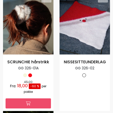
SCRUNCHIE hårstrikk
NISSESITTEUNDERLAG
GG 326-01A
GG 326-02
45,00
18,00
Fra:
-60 %
per
pakke