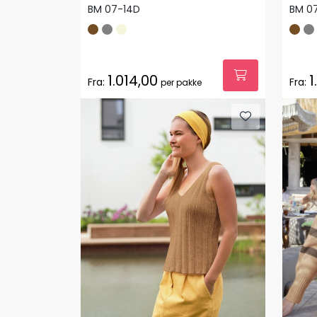
BM 07-14D
BM 0
1.014,00
1
Fra:
Fra:
per pakke