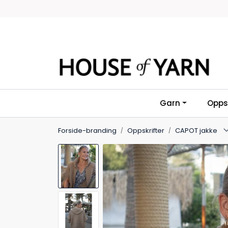
Skip to main content
Garn
Oppsk
Forside-branding
Oppskrifter
CAPOT jakke