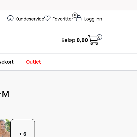
0
Kundeservice
Favoritter
Logg inn
0
Beløp
0,00
ekort
Outlet
-M
+ 6