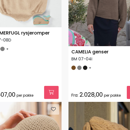
ERFUGL rysjeromper
7-08D
+
CAMELIA genser
BM 07-04I
+
07,00
2.028,00
Fra:
per pakke
per pakke