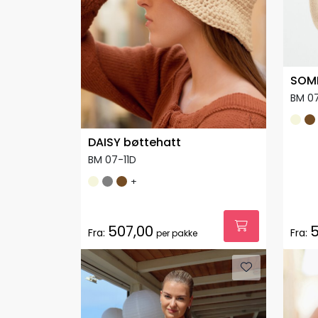
SOMM
BM 0
DAISY bøttehatt
BM 07-11D
+
507,00
5
Fra:
Fra:
per pakke