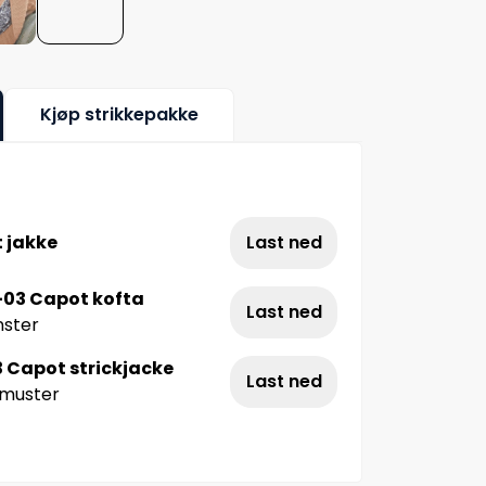
Kjøp strikkepakke
 jakke
Last ned
-03 Capot kofta
Last ned
nster
 Capot strickjacke
Last ned
kmuster