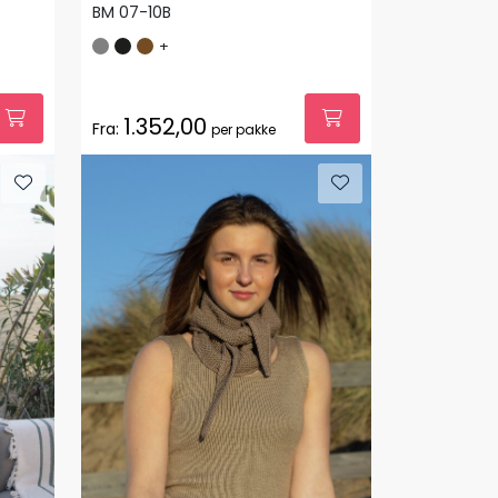
BM 07-10B
+
1.352,00
Fra:
per pakke