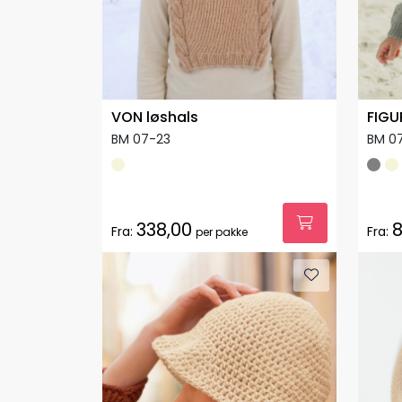
VON løshals
FIGU
BM 07-23
BM 0
338,00
8
Fra:
Fra:
per pakke