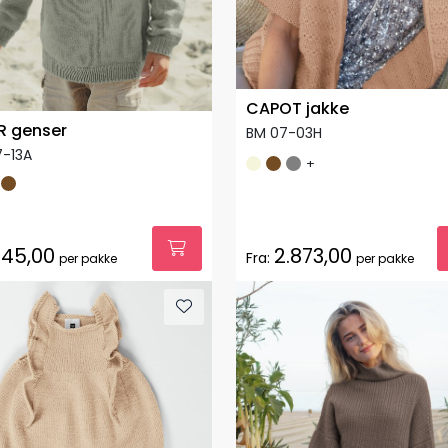
CAPOT jakke
R genser
BM 07-03H
7-13A
+
45,00
2.873,00
Fra:
per pakke
per pakke