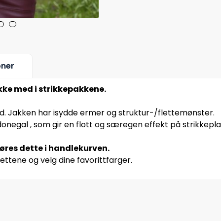
oner
ikke med i strikkepakkene.
d. Jakken har isydde ermer og struktur-/flettemønster.
negal , som gir en flott og særegen effekt på strikkepla
jøres dette i handlekurven.
ettene og velg dine favorittfarger.