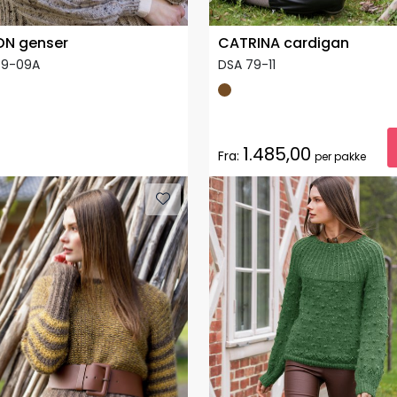
ON genser
CATRINA cardigan
79-09A
DSA 79-11
1.485,00
Fra:
per pakke