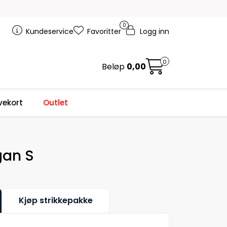
0
Kundeservice
Favoritter
Logg inn
0
Beløp
0,00
ekort
Outlet
gan S
Kjøp strikkepakke