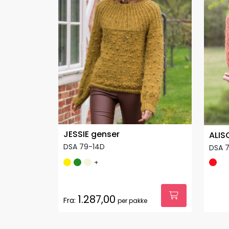
JESSIE genser
ALIS
DSA 79-14D
DSA 7
+
1.287,00
Fra:
per pakke