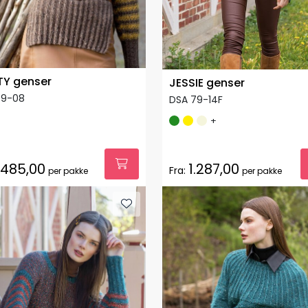
TY genser
JESSIE genser
79-08
DSA 79-14F
+
.485,00
1.287,00
Fra:
per pakke
per pakke