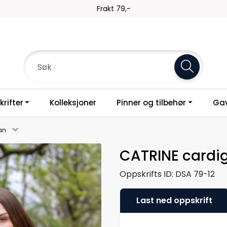
Frakt 79,-
rifter
Kolleksjoner
Pinner og tilbehør
Gav
an
CATRINE cardi
Oppskrifts ID:
DSA 79-12
Last ned oppskrift