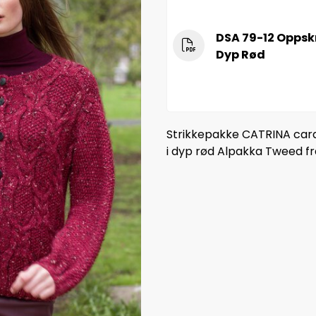
DSA 79-12 Oppsk
Dyp Rød
Strikkepakke CATRINA cardi
i dyp rød Alpakka Tweed f