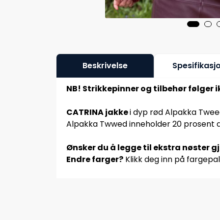
Beskrivelse
Spesifikasj
NB! Strikkepinner og tilbehør følger 
CATRINA jakke
i dyp rød Alpakka Twee
Alpakka Twwed inneholder 20 prosent do
Ønsker du å legge til ekstra nøster g
Endre farger?
Klikk deg inn på fargepal