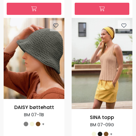
DAISY bøttehatt
BM 07-11B
SINA topp
+
BM 07-09G
+