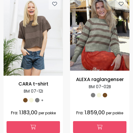
ALEXA raglangenser
CARA t-shirt
BM 07-02B
BM 07-12I
+
1.183,00
1.859,00
Fra:
Fra:
per pakke
per pakke