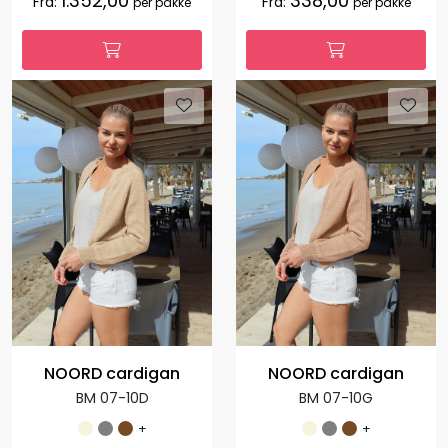
1.352,00
338,00
Fra:
Fra:
per pakke
per pakke
NOORD cardigan
NOORD cardigan
BM 07-10D
BM 07-10G
+
+