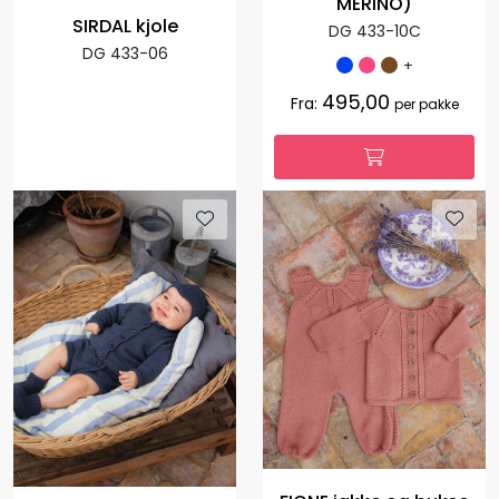
MERINO)
SIRDAL kjole
DG 433-10C
DG 433-06
+
495,00
Fra:
per pakke