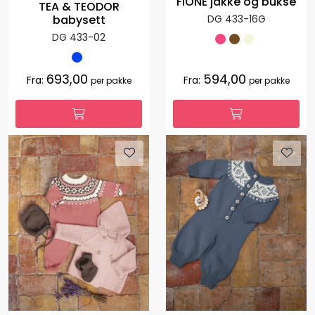
FIONE jakke og bukse
TEA & TEODOR
DG 433-16G
babysett
DG 433-02
693,00
594,00
Fra:
Fra:
per pakke
per pakke