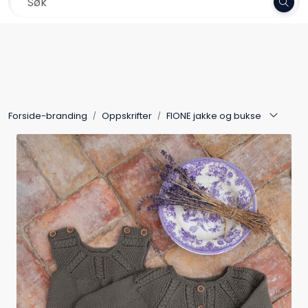
Skip to main content
Frakt 79,-
Garn
Oppskrifter
Forside-branding
Oppskrifter
FIONE jakke og bukse
Kolleksjoner
Pinner og tilbehør
Gavekort
Outlet