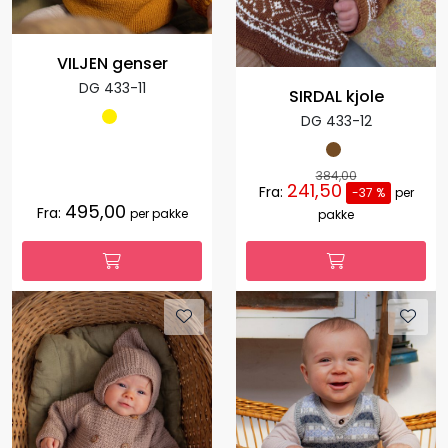
VILJEN genser
DG 433-11
SIRDAL kjole
DG 433-12
384,00
241,50
Fra:
-37 %
per
495,00
Fra:
per pakke
pakke