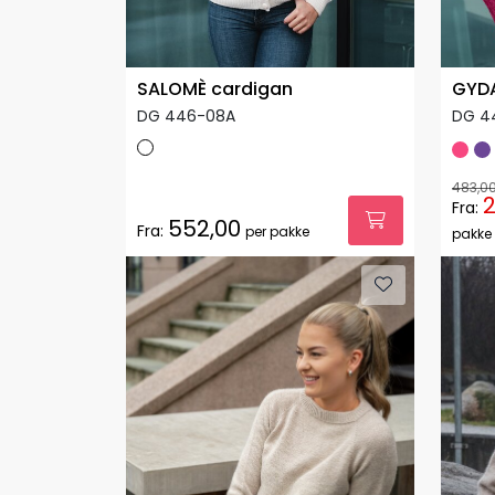
SALOMÈ cardigan
GYDA
DG 446-08A
DG 4
483,0
2
Fra:
552,00
Fra:
per pakke
pakke