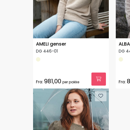
AMELI genser
ALBA
DG 446-01
DG 4
981,00
8
Fra:
Fra:
per pakke