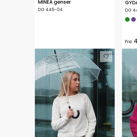
MINEA genser
GYDA
DG 446-04
DG 4
4
Fra: