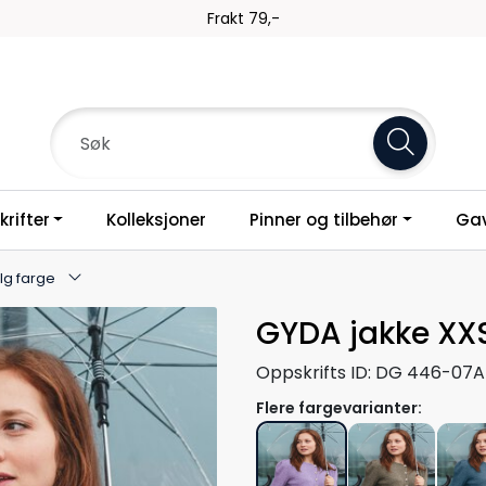
Frakt 79,-
rifter
Kolleksjoner
Pinner og tilbehør
Gav
lg farge
GYDA jakke XX
Oppskrifts ID:
DG 446-07A
Flere fargevarianter: