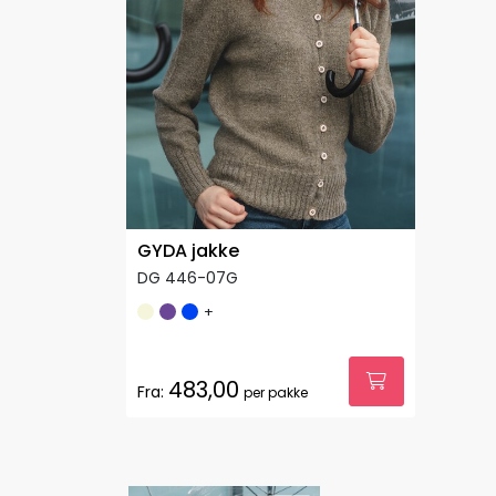
GYDA jakke
DG 446-07G
+
483,00
Fra:
per pakke