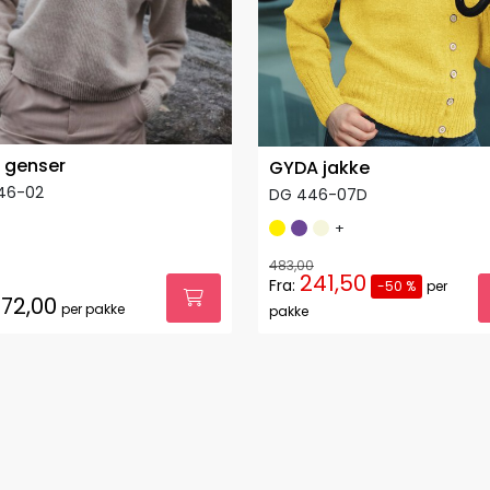
 genser
GYDA jakke
46-02
DG 446-07D
+
483,00
241,50
Fra:
-50 %
per
72,00
per pakke
pakke