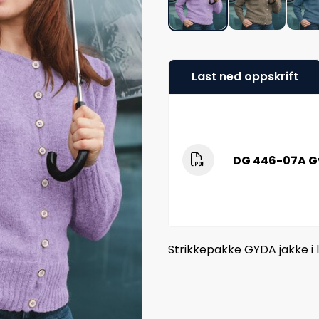
Last ned oppskrift
DG 446-07A G
Strikkepakke GYDA jakke i l