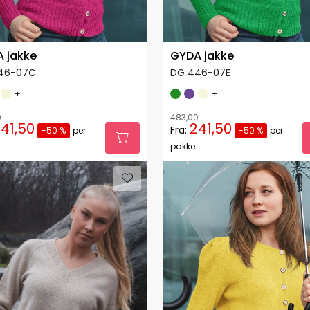
 jakke
GYDA jakke
46-07C
DG 446-07E
+
+
0
483,00
41,50
241,50
Fra:
-50 %
per
-50 %
per
pakke