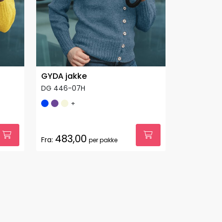
GYDA jakke
DG 446-07H
+
483,00
Fra:
per pakke