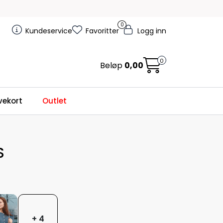
0
Kundeservice
Favoritter
Logg inn
0
Beløp
0,00
ekort
Outlet
S
+ 4