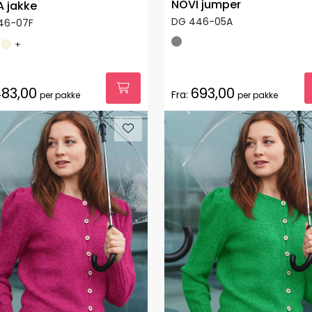
NOVI jumper
 jakke
DG 446-05A
46-07F
+
83,00
693,00
Fra:
per pakke
per pakke