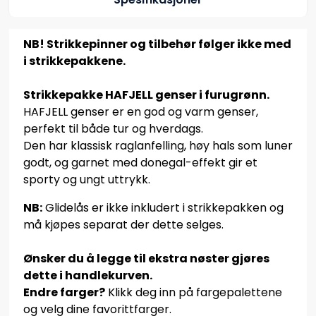
NB! Strikkepinner og tilbehør følger ikke med
i strikkepakkene.
Strikkepakke HAFJELL genser i furugrønn.
HAFJELL genser er en god og varm genser,
perfekt til både tur og hverdags.
Den har klassisk raglanfelling, høy hals som luner
godt, og garnet med donegal-effekt gir et
sporty og ungt uttrykk.
NB:
Glidelås er ikke inkludert i strikkepakken og
må kjøpes separat der dette selges.
Ønsker du å legge til ekstra nøster gjøres
dette i handlekurven.
Endre farger?
Klikk deg inn på fargepalettene
og velg dine favorittfarger.