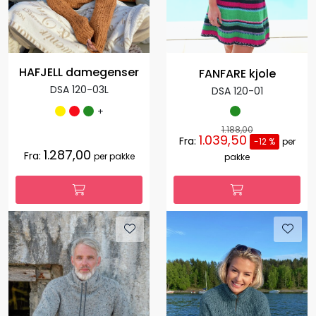
HAFJELL damegenser
FANFARE kjole
DSA 120-03L
DSA 120-01
+
1.188,00
1.039,50
Fra:
-12 %
per
1.287,00
Fra:
per pakke
pakke