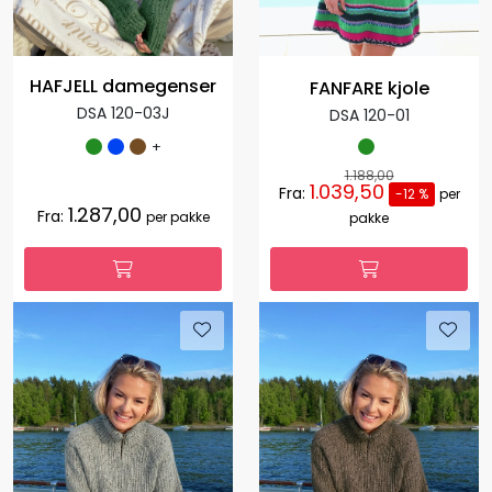
HAFJELL damegenser
FANFARE kjole
DSA 120-03J
DSA 120-01
+
1.188,00
1.039,50
Fra:
-12 %
per
1.287,00
Fra:
per pakke
pakke