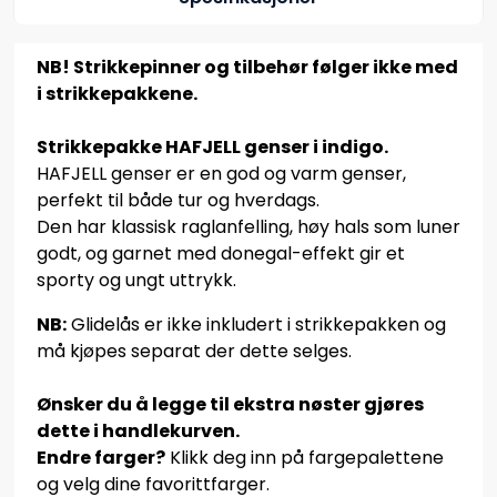
NB! Strikkepinner og tilbehør følger ikke med
i strikkepakkene.
Strikkepakke HAFJELL genser i indigo.
HAFJELL genser er en god og varm genser,
perfekt til både tur og hverdags.
Den har klassisk raglanfelling, høy hals som luner
godt, og garnet med donegal-effekt gir et
sporty og ungt uttrykk.
NB:
Glidelås er ikke inkludert i strikkepakken og
må kjøpes separat der dette selges.
Ønsker du å legge til ekstra nøster gjøres
dette i handlekurven.
Endre farger?
Klikk deg inn på fargepalettene
og velg dine favorittfarger.