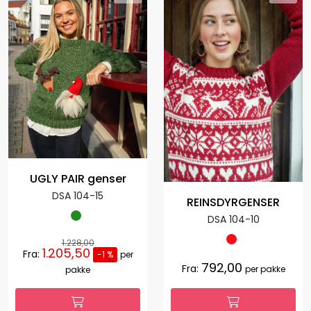
UGLY PAIR genser
DSA 104-15
REINSDYRGENSER
DSA 104-10
1.228,00
1.205,50
Fra:
-1 %
per
792,00
Fra:
per pakke
pakke