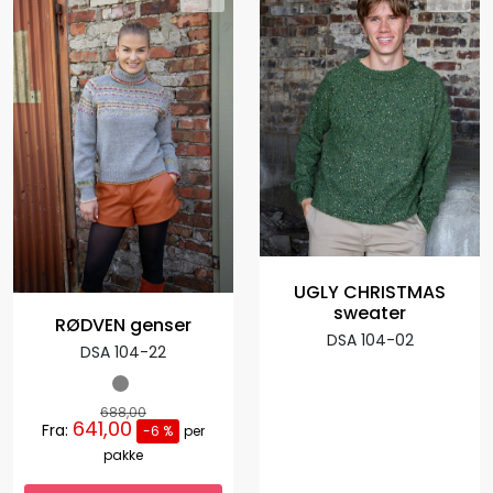
UGLY CHRISTMAS
sweater
RØDVEN genser
DSA 104-02
DSA 104-22
688,00
641,00
Fra:
-6 %
per
pakke