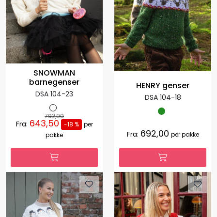
SNOWMAN
barnegenser
HENRY genser
DSA 104-23
DSA 104-18
792,00
643,50
Fra:
-18 %
per
692,00
Fra:
per pakke
pakke