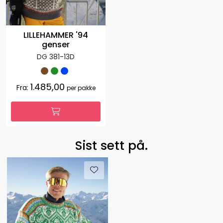
LILLEHAMMER '94
genser
DG 381-13D
1.485,00
Fra:
per pakke
Sist sett på.