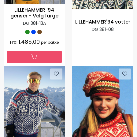
LILLEHAMMER '94
genser - Velg farge
LILLEHAMMER'94 votter
DG 381-13A
DG 381-08
1.485,00
Fra:
per pakke