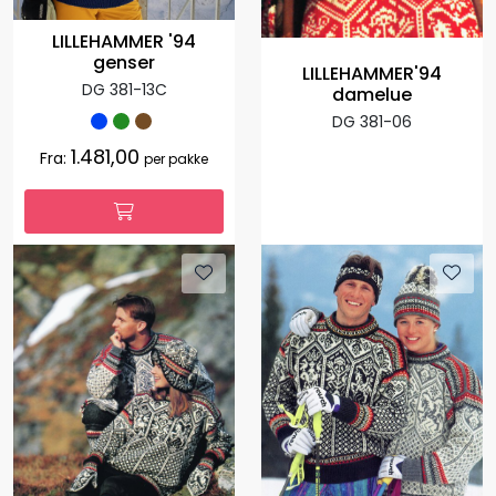
LILLEHAMMER '94
genser
LILLEHAMMER'94
DG 381-13C
damelue
DG 381-06
1.481,00
Fra:
per pakke