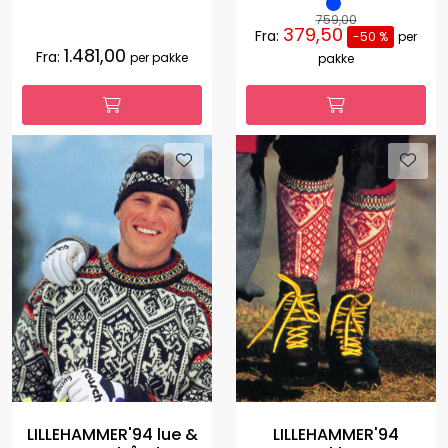
759,00
379,50
Fra:
-50 %
per
1.481,00
Fra:
per pakke
pakke
LILLEHAMMER'94 lue &
LILLEHAMMER'94