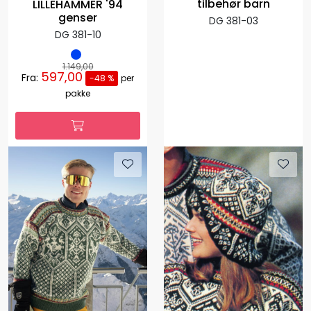
tilbehør barn
LILLEHAMMER '94
genser
DG 381-03
DG 381-10
1.149,00
597,00
Fra:
-48 %
per
pakke