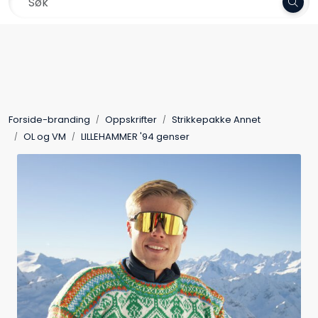
Skip to main content
Frakt 79,-
Garn
Oppskrifter
Forside-branding
Oppskrifter
Strikkepakke Annet
Kolleksjoner
OL og VM
LILLEHAMMER '94 genser
Pinner og tilbehør
Gavekort
Outlet