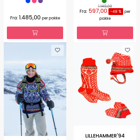
1.149,00
597,00
Fra:
-48 %
per
1.485,00
Fra:
per pakke
pakke
LILLEHAMMER'94