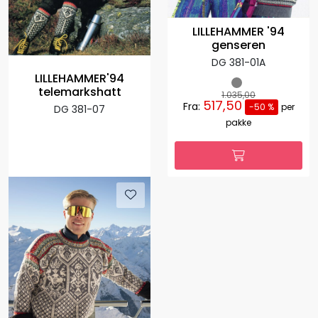
LILLEHAMMER '94
genseren
DG 381-01A
LILLEHAMMER'94
telemarkshatt
1.035,00
517,50
Fra:
-50 %
per
DG 381-07
pakke