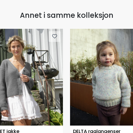
Annet i samme kolleksjon
BET jakke
DELTA raglangenser