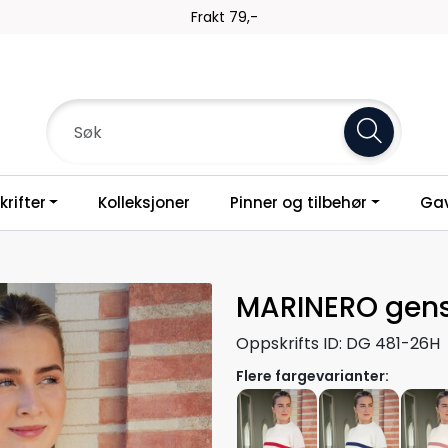
Frakt 79,-
rifter
Kolleksjoner
Pinner og tilbehør
Gav
MARINERO gens
Oppskrifts ID:
DG 481-26H
Flere fargevarianter: