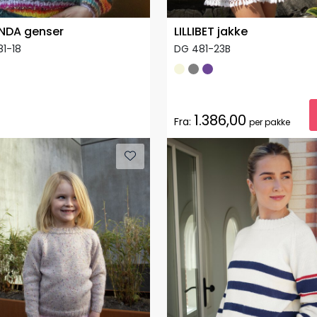
NDA genser
LILLIBET jakke
1-18
DG 481-23B
1.386,00
Fra:
per pakke