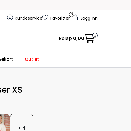
0
Kundeservice
Favoritter
Logg inn
0
Beløp
0,00
ekort
Outlet
er XS
+ 4