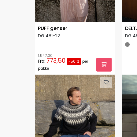
PUFF genser
DELT
DG 481-22
DG 4
1.547,00
773,50
Fra:
-50 %
per
pakke