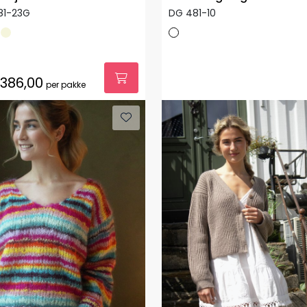
81-23G
DG 481-10
.386,00
per pakke