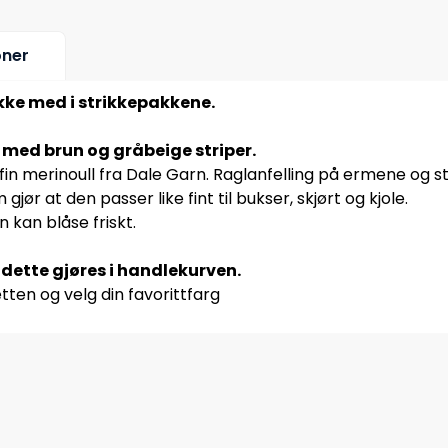
oner
ikke med i strikkepakkene.
med brun og gråbeige striper.
 fin merinoull fra Dale Garn. Raglanfelling på ermene og st
ør at den passer like fint til bukser, skjørt og kjole.
n kan blåse friskt.
n dette gjøres i handlekurven.
tten og velg din favorittfarg