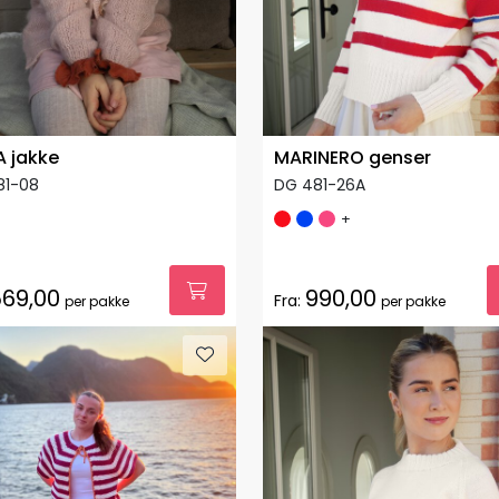
A jakke
MARINERO genser
81-08
DG 481-26A
+
69,00
990,00
Fra:
per pakke
per pakke