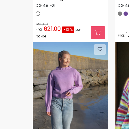
DG 481-21
DG 4
690,00
621,00
Fra:
-10 %
per
1
Fra:
pakke