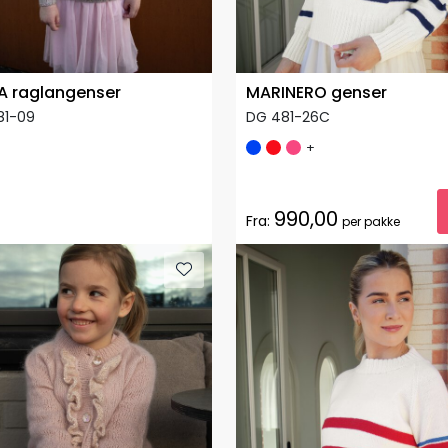
A raglangenser
MARINERO genser
81-09
DG 481-26C
+
990,00
Fra:
per pakke