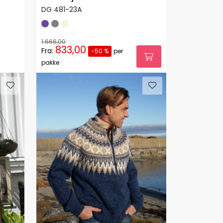
DG 481-23A
1.666,00
833,00
Fra:
-50 %
per
pakke