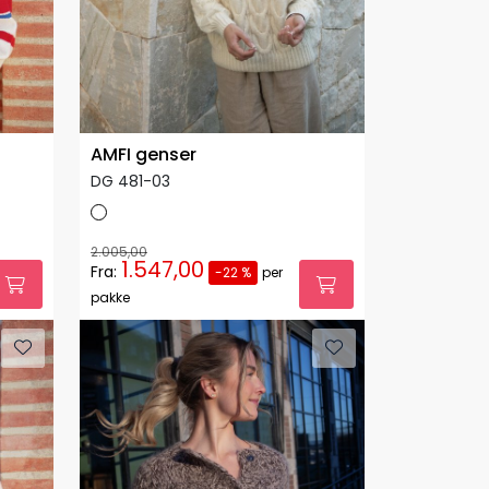
AMFI genser
DG 481-03
2.005,00
1.547,00
Fra:
-22 %
per
pakke