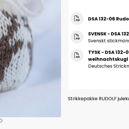
DSA 132-06 Rudol
SVENSK - DSA 132
Svenskt stickmön
TYSK - DSA 132-0
weihnachtskugl
Deutsches Strick
Strikkepakke RUDOLF julekul