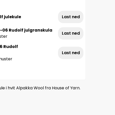
f julekule
Last ned
-06 Rudolf julgranskula
Last ned
ster
6 Rudolf
Last ned
muster
e i hvit Alpakka Wool fra House of Yarn.