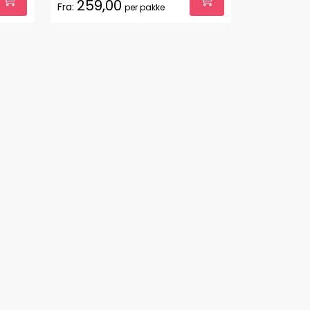
259,00
Fra:
per pakke