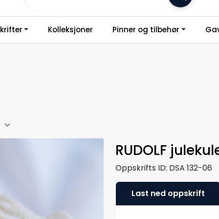
Frakt 79,-
rifter
Kolleksjoner
Pinner og tilbehør
Gav
RUDOLF julekul
Oppskrifts ID:
DSA 132-06
Last ned oppskrift