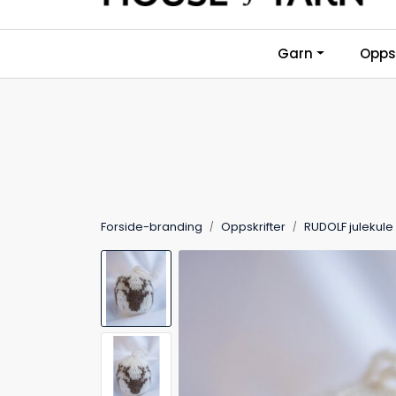
Skip to main content
Garn
Oppsk
Forside-branding
Oppskrifter
RUDOLF julekule