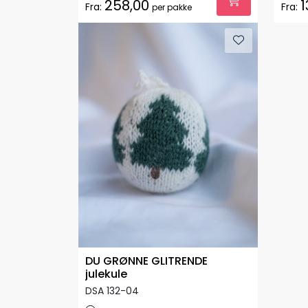
258,00
1
Fra:
Fra:
per pakke
DU GRØNNE GLITRENDE
julekule
DSA 132-04