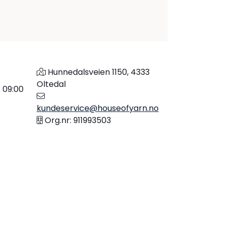
Hunnedalsveien 1150, 4333
Oltedal
: 09:00
kundeservice@houseofyarn.no
Org.nr: 911993503