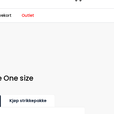
0
ekort
Outlet
Kundeservice
Favoritter
Logg inn
e One size
Kjøp strikkepakke