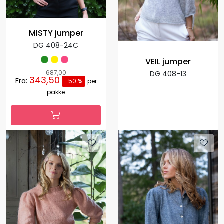
MISTY jumper
DG 408-24C
VEIL jumper
687,00
DG 408-13
343,50
Fra:
-50 %
per
pakke