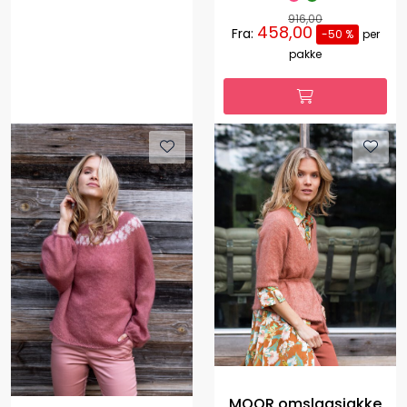
916,00
458,00
Fra:
-50 %
per
pakke
MOOR omslagsjakke