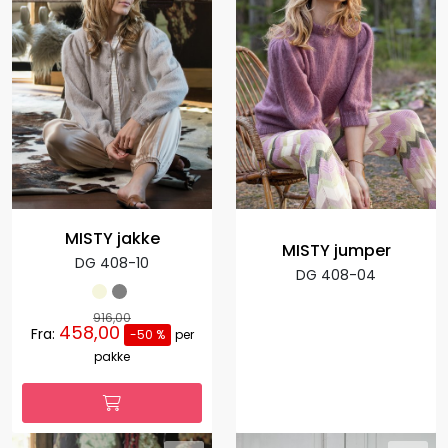
MISTY jakke
MISTY jumper
DG 408-10
DG 408-04
916,00
458,00
Fra:
-50 %
per
pakke