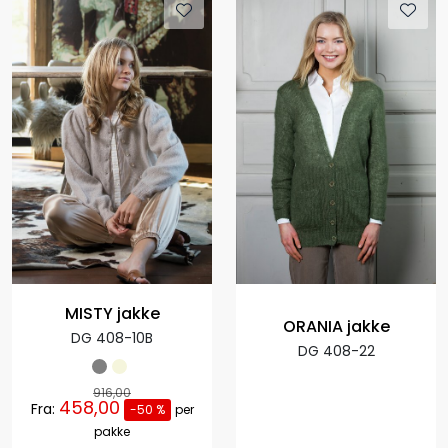
MISTY jakke
ORANIA jakke
DG 408-10B
DG 408-22
916,00
458,00
Fra:
-50 %
per
pakke