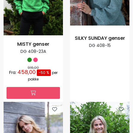
SILKY SUNDAY genser
MISTY genser
DG 408-15
DG 408-23A
916,00
458,00
Fra:
-50 %
per
pakke