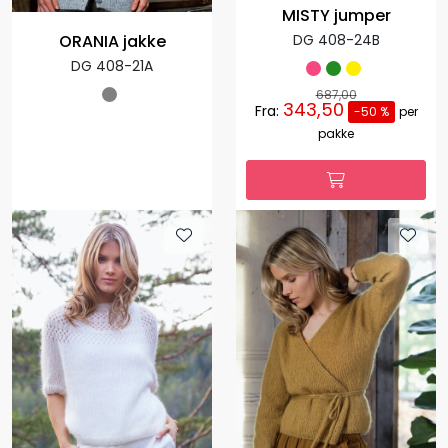
MISTY jumper
DG 408-24B
ORANIA jakke
DG 408-21A
687,00
343,50
Fra:
-50 %
per
pakke