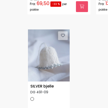
69,50
1
Fra:
Fra:
-33 %
per
pakke
pakke
SILVER bjelle
DG 491-09