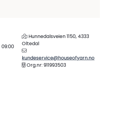
Hunnedalsveien 1150, 4333
Oltedal
: 09:00
kundeservice@houseofyarn.no
Org.nr: 911993503