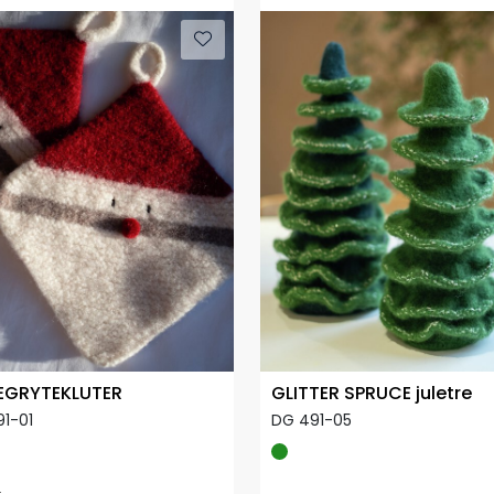
EGRYTEKLUTER
GLITTER SPRUCE juletre
1-01
DG 491-05
0