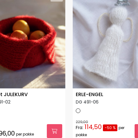
t JULEKURV
ERLE-ENGEL
91-02
DG 491-06
229,00
114,50
Fra:
-50 %
per
96,00
per pakke
pakke