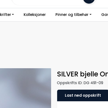
Frakt 79,-
rifter
Kolleksjoner
Pinner og tilbehør
Gav
SILVER bjelle O
Oppskrifts ID:
DG 491-09
Last ned oppskrift