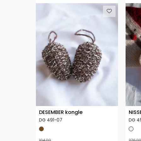
DESEMBER kongle
NISS
DG 491-07
DG 49
104,00
276,0