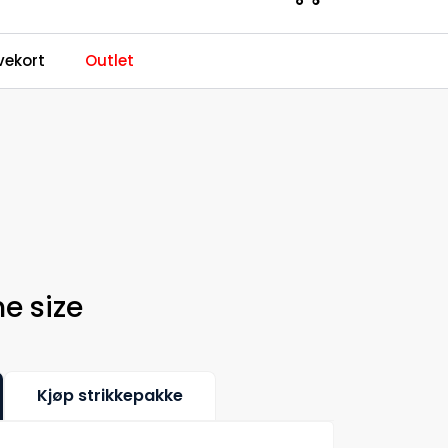
0
ekort
Outlet
Kundeservice
Favoritter
Logg inn
ne size
Kjøp strikkepakke