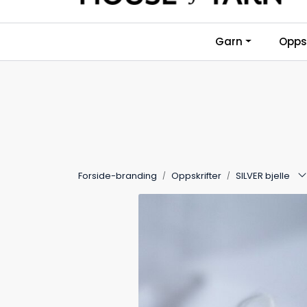
Skip to main content
Garn
Oppsk
Forside-branding
Oppskrifter
SILVER bjelle