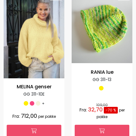
RANIA lue
GG 311-13
MELINA genser
GG 311-10E
+
109,00
32,70
Fra:
-70 %
per
712,00
Fra:
per pakke
pakke