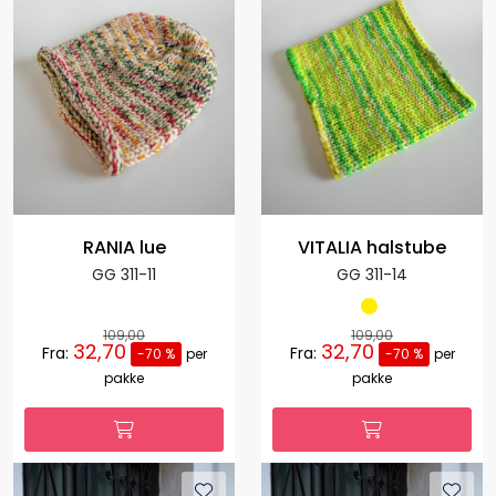
RANIA lue
VITALIA halstube
GG 311-11
GG 311-14
109,00
109,00
32,70
32,70
Fra:
Fra:
-70 %
per
-70 %
per
pakke
pakke