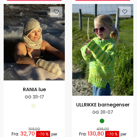
RANIA lue
GG 311-17
ULLRIKKE barnegenser
GG 311-07
109,00
436,00
32,70
130,80
Fra:
Fra:
-70 %
per
-70 %
per