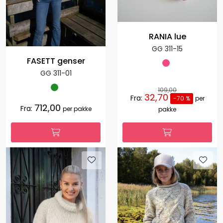
RANIA lue
GG 311-15
FASETT genser
GG 311-01
109,00
32,70
Fra:
-70 %
per
712,00
Fra:
per pakke
pakke