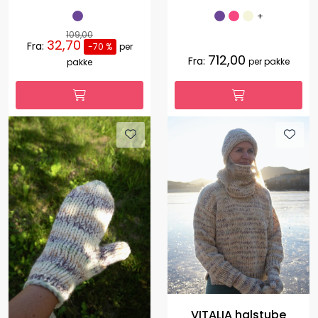
+
109,00
32,70
Fra:
-70 %
per
712,00
Fra:
per pakke
pakke
VITALIA halstube