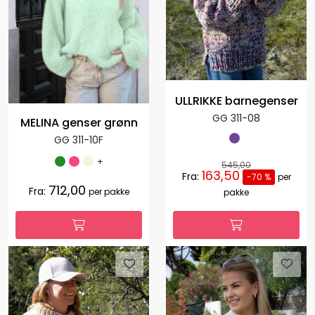
ULLRIKKE barnegenser
GG 311-08
MELINA genser grønn
GG 311-10F
+
545,00
163,50
Fra:
-70 %
per
712,00
Fra:
per pakke
pakke