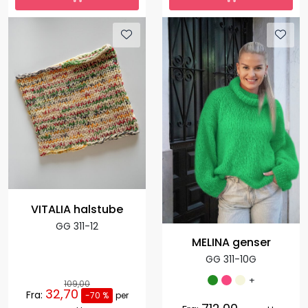
VITALIA halstube
GG 311-12
MELINA genser
GG 311-10G
+
109,00
32,70
Fra:
-70 %
per