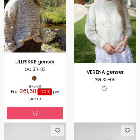
ULLRIKKE genser
GG 311-03
VERENA genser
GG 311-09
872,00
261,60
Fra:
-70 %
per
pakke