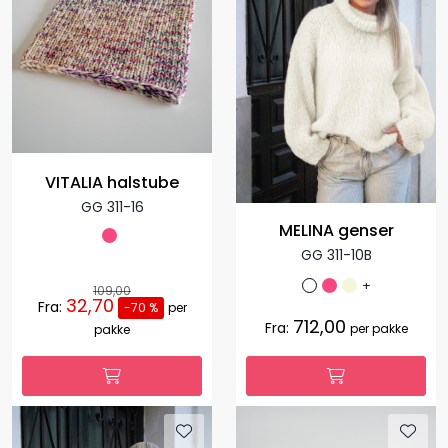
VITALIA halstube
GG 311-16
MELINA genser
GG 311-10B
+
109,00
32,70
Fra:
-70 %
per
712,00
Fra:
per pakke
pakke