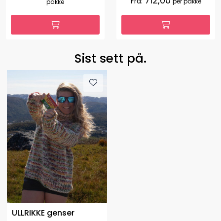
712,00
Fra:
per pakke
pakke
Sist sett på.
ULLRIKKE genser