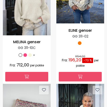
ELINE genser
GG 311-02
MELINA genser
GG 311-10C
+
654,00
196,20
Fra:
-70 %
per
712,00
Fra:
per pakke
pakke