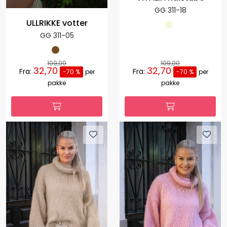
GG 311-18
ULLRIKKE votter
GG 311-05
109,00
109,00
32,70
32,70
Fra:
Fra:
-70 %
per
-70 %
per
pakke
pakke