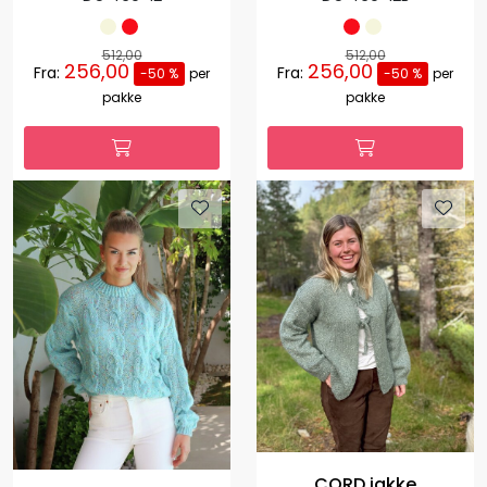
512,00
512,00
256,00
256,00
Fra:
Fra:
-50 %
per
-50 %
per
pakke
pakke
CORD jakke