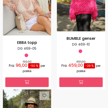
BUMBLE genser
EBBA topp
DG 469-10
DG 469-05
192,00
651,00
96,00
459,00
Fra:
Fra:
-50 %
per
-29 %
per
pakke
pakke