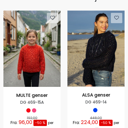
ALSA genser
MULTE genser
DG 469-14
DG 469-15A
192,00
448,00
96,00
224,00
Fra:
Fra:
-50 %
per
-50 %
per