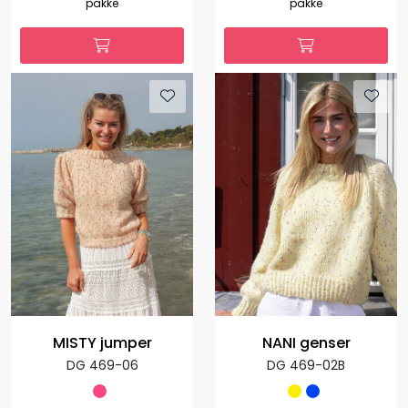
pakke
pakke
MISTY jumper
NANI genser
DG 469-06
DG 469-02B