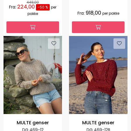
448,00
224,00
Fra:
-50 %
per
918,00
Fra:
per pakke
pakke
MULTE genser
MULTE genser
DG 469-12
DG 469-12B