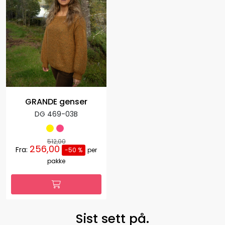
GRANDE genser
DG 469-03B
512,00
256,00
Fra:
-50 %
per
pakke
Sist sett på.