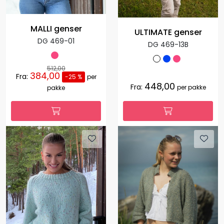
MALLI genser
ULTIMATE genser
DG 469-01
DG 469-13B
512,00
384,00
Fra:
-25 %
per
448,00
Fra:
per pakke
pakke