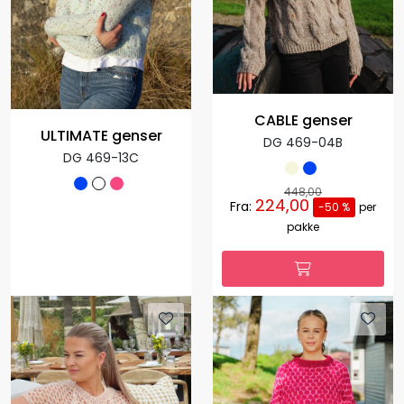
CABLE genser
ULTIMATE genser
DG 469-04B
DG 469-13C
448,00
224,00
Fra:
-50 %
per
pakke