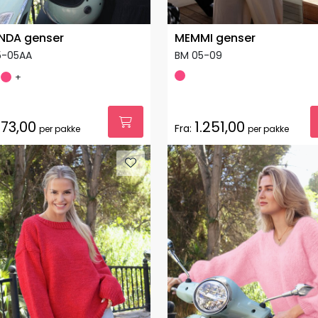
NDA genser
MEMMI genser
5-05AA
BM 05-09
+
73,00
1.251,00
Fra:
per pakke
per pakke