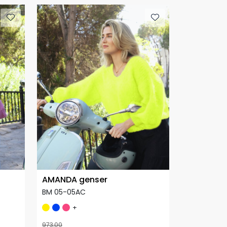
AMANDA genser
BM 05-05AC
+
973,00