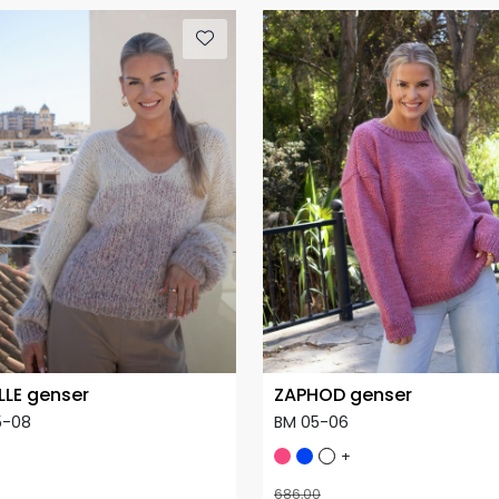
LLE genser
ZAPHOD genser
5-08
BM 05-06
+
686,00