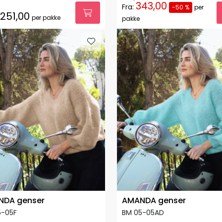
343,00
Fra:
-50 %
per
.251,00
per pakke
pakke
NDA genser
AMANDA genser
5-05F
BM 05-05AD