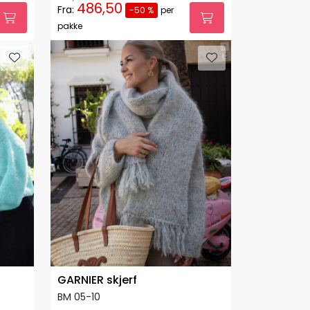
486,50
Fra:
-50 %
per
pakke
GARNIER skjerf
BM 05-10