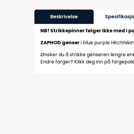
Beskrivelse
Spesifikasj
NB! Strikkepinner følger ikke med i p
ZAPHOD genser
i blue purple Hitchhiki
Ønsker du å strikke genseren lengre enn 
Endre farger? Klikk deg inn på fargepale