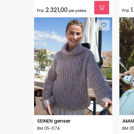
2.321,00
1
Fra:
Fra:
per pakke
SEINEN genser
AMA
BM 05-07A
BM 0