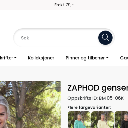
Frakt 79,-
rifter
Kolleksjoner
Pinner og tilbehør
Gav
ZAPHOD genser
Oppskrifts ID:
BM 05-06K
Flere fargevarianter: