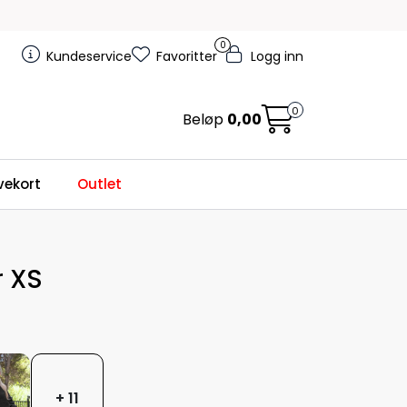
0
Kundeservice
Favoritter
Logg inn
0
Beløp
0,00
ekort
Outlet
 XS
+ 11