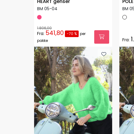
HEART genser
POLÈ
BM 05-04
BM 05
1.806,00
541,80
Fra:
-70 %
per
1
Fra:
pakke