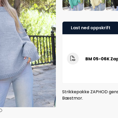
Last ned oppskrift
BM 05-06K Za
Strikkepakke ZAPHOD genser
Bæstmor.