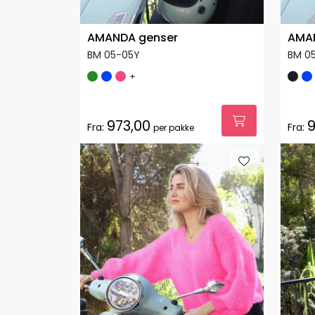
AMANDA genser
AMA
BM 05-05Y
BM 0
+
973,00
9
Fra:
Fra:
per pakke