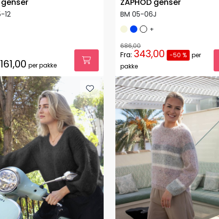
 genser
ZAPHOD genser
-12
BM 05-06J
+
686,00
343,00
Fra:
-50 %
per
.161,00
per pakke
pakke