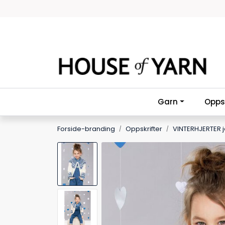
Skip to main content
Garn
Oppsk
Forside-branding
Oppskrifter
VINTERHJERTER j