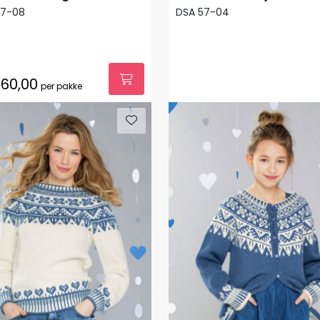
57-08
DSA 57-04
60,00
per pakke