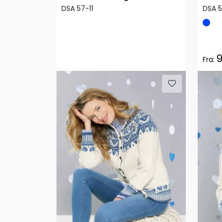
DSA 57-11
DSA 
9
Fra: