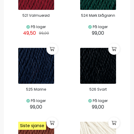
521 Valmuerød
524 Mørk blågrønn
På lager
På lager
49,50
99,00
99,00
525 Marine
526 Svart
På lager
På lager
99,00
99,00
Siste sjanse
Siste sjanse
Siste sjanse
Siste sjanse
Siste sjanse