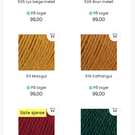
505 Lys beige melert
506 Brun melert
På lager
På lager
99,00
99,00
511 Maisgul
519 Saffrangul
På lager
På lager
99,00
99,00
Siste sjanse
Siste sjanse
Siste sjanse
Siste sjanse