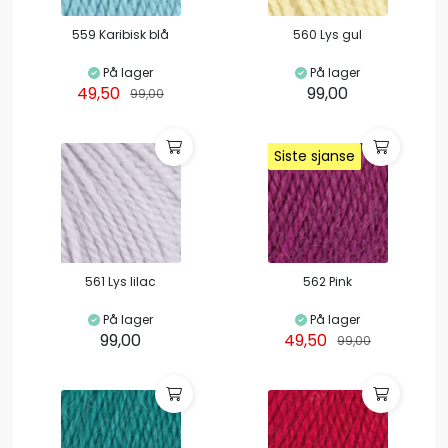
559 Karibisk blå
560 Lys gul
På lager
På lager
49,50
99,00
99,00
Siste sjanse
Siste sjanse
Siste sjanse
Siste sjanse
561 Lys lilac
562 Pink
På lager
På lager
99,00
49,50
99,00