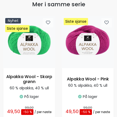
Mer i samme serie
Nyhet
Siste sjanse
Siste sjanse
Siste sjanse
Siste sjanse
Siste sjanse
Siste sjanse
Siste sjanse
Siste sjanse
Alpakka Wool - Skarp
Alpakka Wool - Pink
grønn
60 % alpakka, 40 % ull
60 % alpakka, 40 % ull
På lager
På lager
99,00
99,00
49,50
49,50
-50 %
/ per nøste
-50 %
/ per nøste