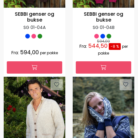
SEBBI genser og
SEBBI genser og
bukse
bukse
SG 01-04A
SG 01-04B
594,00
544,50
Fra:
-8 %
per
594,00
Fra:
per pakke
pakke