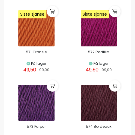
Siste sjanse
Siste sjanse
Siste sjanse
Siste sjanse
Siste sjanse
Siste sjanse
Siste sjanse
Siste sjanse
571 Oransje
572 Rødlilla
På lager
På lager
49,50
49,50
99,00
99,00
573 Purpur
574 Bordeaux