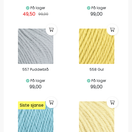
På lager
På lager
49,50
99,00
99,00
557 Pudderblå
558 Gul
På lager
På lager
99,00
99,00
Siste sjanse
Siste sjanse
Siste sjanse
Siste sjanse