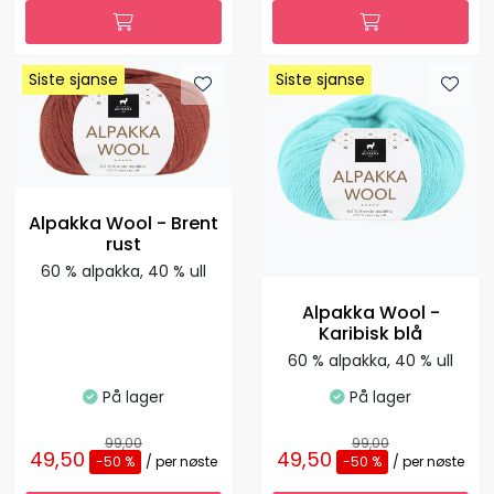
Siste sjanse
Siste sjanse
Siste sjanse
Siste sjanse
Siste sjanse
Siste sjanse
Siste sjanse
Siste sjanse
Siste sjanse
Alpakka Wool - Brent
rust
60 % alpakka, 40 % ull
Alpakka Wool -
Karibisk blå
60 % alpakka, 40 % ull
På lager
På lager
99,00
99,00
49,50
49,50
-50 %
/ per nøste
-50 %
/ per nøste