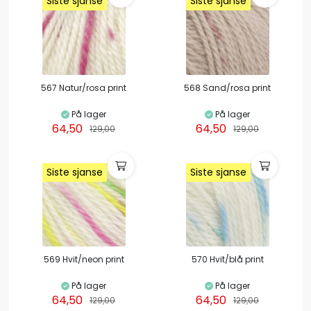
Siste sjanse
Siste sjanse
Siste sjanse
Siste sjanse
Siste sjanse
Siste sjanse
Siste sjanse
Siste sjanse
567 Natur/rosa print
568 Sand/rosa print
På lager
På lager
64,50
64,50
129,00
129,00
Siste sjanse
Siste sjanse
Siste sjanse
Siste sjanse
Siste sjanse
Siste sjanse
Siste sjanse
Siste sjanse
569 Hvit/neon print
570 Hvit/blå print
På lager
På lager
64,50
64,50
129,00
129,00