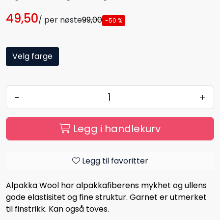
49,50
/ per nøste
99,00
-50 %
Velg farge
-
+
Legg i handlekurv
Legg til favoritter
Alpakka Wool har alpakkafiberens mykhet og ullens
gode elastisitet og fine struktur. Garnet er utmerket
til finstrikk. Kan også toves.