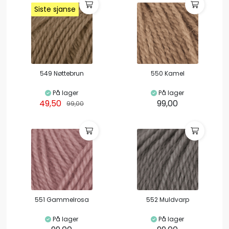
Siste sjanse
Siste sjanse
Siste sjanse
Siste sjanse
549 Nøttebrun
550 Kamel
På lager
På lager
49,50
99,00
99,00
551 Gammelrosa
552 Muldvarp
På lager
På lager