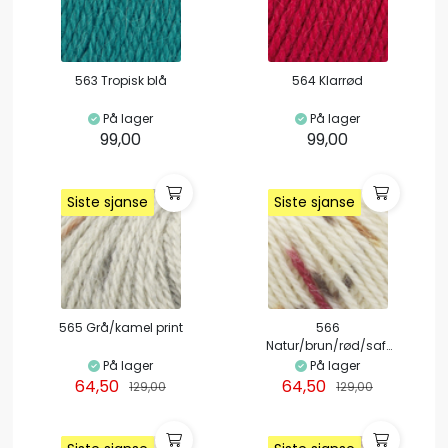
563 Tropisk blå
564 Klarrød
På lager
På lager
99,00
99,00
Siste sjanse
Siste sjanse
Siste sjanse
Siste sjanse
Siste sjanse
Siste sjanse
Siste sjanse
Siste sjanse
565 Grå/kamel print
566
Natur/brun/rød/safr
an print
På lager
På lager
64,50
64,50
129,00
129,00