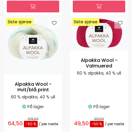
Siste sjanse
Siste sjanse
Siste sjanse
Siste sjanse
Siste sjanse
Siste sjanse
Siste sjanse
Siste sjanse
Alpakka Wool -
Valmuerød
60 % alpakka, 40 % ull
Alpakka Wool -
Hvit/blå print
60 % alpakka, 40 % ull
På lager
På lager
129,00
99,00
64,50
49,50
-50 %
/ per nøste
-50 %
/ per nøste