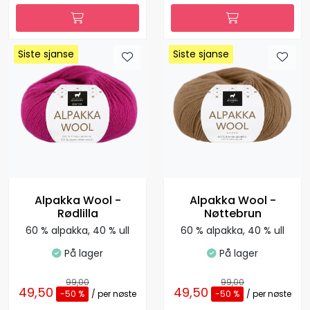
Siste sjanse
Siste sjanse
Siste sjanse
Siste sjanse
Siste sjanse
Siste sjanse
Siste sjanse
Siste sjanse
Alpakka Wool -
Alpakka Wool -
Rødlilla
Nøttebrun
60 % alpakka, 40 % ull
60 % alpakka, 40 % ull
På lager
På lager
99,00
99,00
49,50
49,50
-50 %
/ per nøste
-50 %
/ per nøste