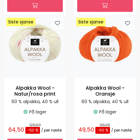
Siste sjanse
Siste sjanse
Siste sjanse
Siste sjanse
Siste sjanse
Siste sjanse
Siste sjanse
Siste sjanse
Alpakka Wool -
Alpakka Wool -
Natur/rosa print
Oransje
60 % alpakka, 40 % ull
60 % alpakka, 40 % ull
På lager
På lager
129,00
99,00
64,50
49,50
-50 %
/ per nøste
-50 %
/ per nøste