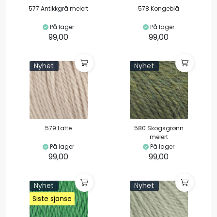
577 Antikkgrå melert
578 Kongeblå
På lager
På lager
99,00
99,00
Nyhet
Nyhet
579 Latte
580 Skogsgrønn
melert
På lager
På lager
99,00
99,00
Nyhet
Nyhet
Siste sjanse
Siste sjanse
Siste sjanse
Siste sjanse