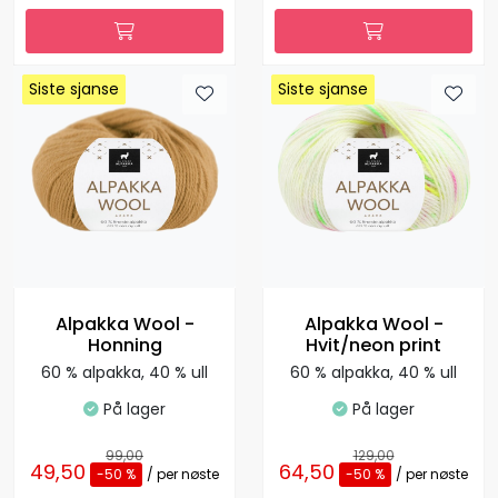
Siste sjanse
Siste sjanse
Siste sjanse
Siste sjanse
Siste sjanse
Siste sjanse
Siste sjanse
Siste sjanse
Alpakka Wool -
Alpakka Wool -
Honning
Hvit/neon print
60 % alpakka, 40 % ull
60 % alpakka, 40 % ull
På lager
På lager
99,00
129,00
49,50
64,50
-50 %
/ per nøste
-50 %
/ per nøste