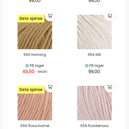
99,00
99,00
Siste sjanse
Siste sjanse
Siste sjanse
Siste sjanse
553 Honning
554 Kitt
På lager
På lager
49,50
99,00
99,00
Siste sjanse
Siste sjanse
Siste sjanse
Siste sjanse
555 Rosa kamel
556 Pudderrosa