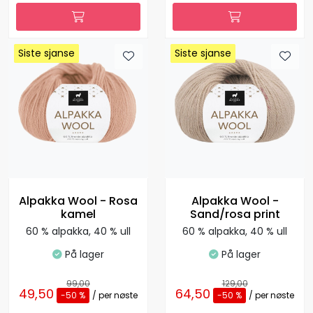
Siste sjanse
Siste sjanse
Siste sjanse
Siste sjanse
Siste sjanse
Siste sjanse
Siste sjanse
Siste sjanse
Alpakka Wool - Rosa
Alpakka Wool -
kamel
Sand/rosa print
60 % alpakka, 40 % ull
60 % alpakka, 40 % ull
På lager
På lager
99,00
129,00
49,50
64,50
-50 %
/ per nøste
-50 %
/ per nøste