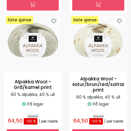
Siste sjanse
Siste sjanse
Siste sjanse
Siste sjanse
Siste sjanse
Siste sjanse
Siste sjanse
Siste sjanse
Alpakka Wool -
Alpakka Wool -
Natur/brun/rød/safran
Grå/kamel print
print
60 % alpakka, 40 % ull
60 % alpakka, 40 % ull
På lager
På lager
129,00
129,00
64,50
64,50
-50 %
/ per nøste
-50 %
/ per nøste