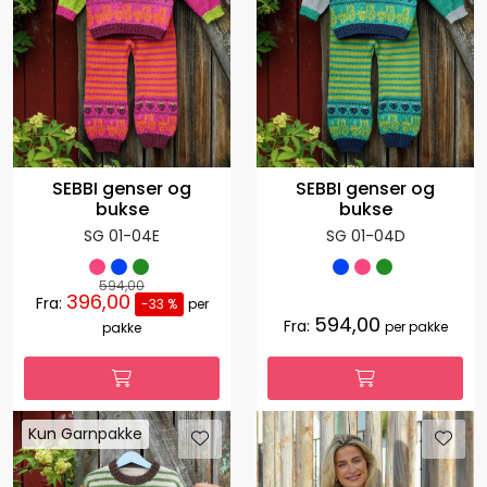
SEBBI genser og
SEBBI genser og
bukse
bukse
SG 01-04E
SG 01-04D
594,00
396,00
Fra:
-33 %
per
594,00
Fra:
per pakke
pakke
Kun Garnpakke