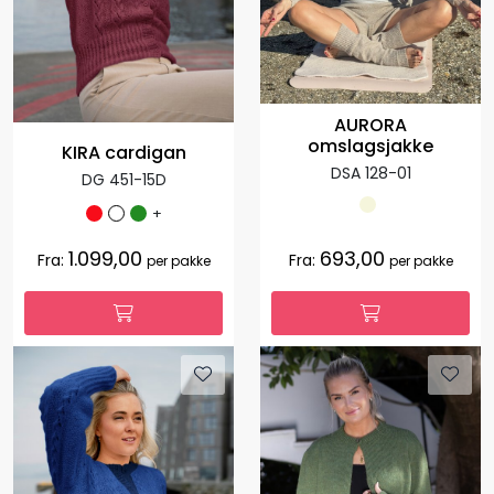
AURORA
omslagsjakke
KIRA cardigan
DSA 128-01
DG 451-15D
+
1.099,00
693,00
Fra:
Fra:
per pakke
per pakke