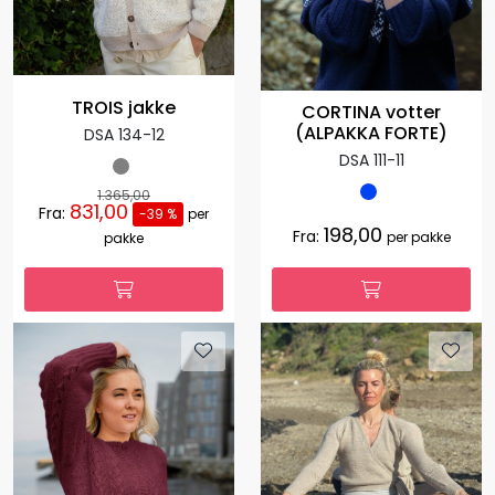
TROIS jakke
CORTINA votter
(ALPAKKA FORTE)
DSA 134-12
DSA 111-11
1.365,00
831,00
Fra:
-39 %
per
198,00
Fra:
per pakke
pakke