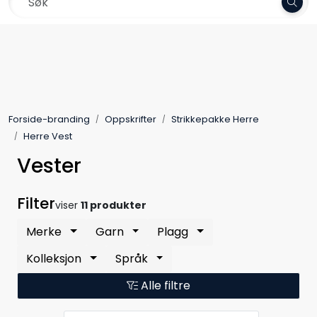
Skip to main content
Frakt 79,-
Garn
Oppskrifter
Forside-branding
Oppskrifter
Strikkepakke Herre
Kolleksjoner
Herre Vest
Vester
Pinner og tilbehør
Filter
viser
11 produkter
Gavekort
Merke
Garn
Plagg
Outlet
Kolleksjon
Språk
Alle filtre