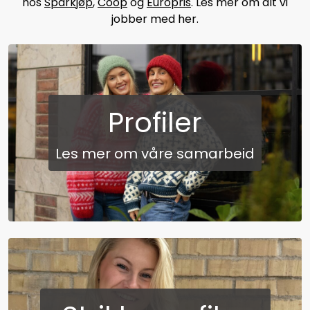
hos
Sparkjøp
,
Coop
og
Europris
. Les mer om alt vi
jobber med her.
Profiler
Les mer om våre samarbeid