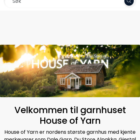
Skip to main content
Frakt 79,-
Garn
Oppskrifter
Kolleksjoner
Pinner og tilbehør
Gavekort
Velkommen til garnhuset
Outlet
House of Yarn
House of Yarn er nordens største garnhus med kjente
merkevarer som Dale Garn, Du Store Alpakka, Gjestal