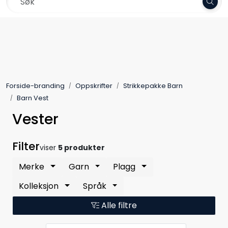
Skip to main content
Frakt 79,-
Garn
Oppskrifter
Forside-branding
Oppskrifter
Strikkepakke Barn
Kolleksjoner
Barn Vest
Vester
Pinner og tilbehør
Filter
viser
5 produkter
Gavekort
Merke
Garn
Plagg
Outlet
Kolleksjon
Språk
Alle filtre