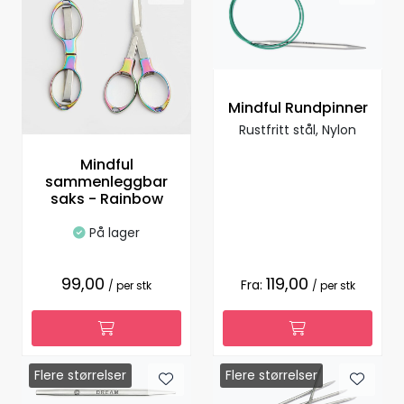
Mindful Rundpinner
Rustfritt stål, Nylon
Mindful
sammenleggbar
saks - Rainbow
På lager
99,00
119,00
Fra:
/ per stk
/ per stk
Flere størrelser
Flere størrelser