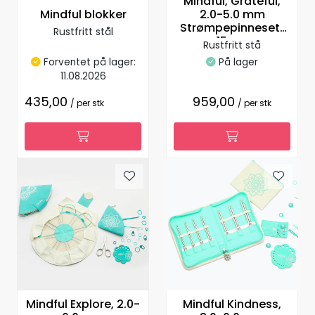
Mindful, Grateful,
Mindful blokker
2.0-5.0 mm
Strømpepinnesett
Rustfritt stål
15 cm
Rustfritt stå
Forventet på lager:
På lager
11.08.2026
435,00
959,00
/ per stk
/ per stk
Mindful Explore, 2.0-
Mindful Kindness,