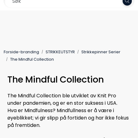
Skip to main content
Frakt 79,-
Garn
Oppskrifter
Forside-branding
STRIKKEUTSTYR
Strikkepinner Serier
Kolleksjoner
The Mindful Collection
Pinner og tilbehør
The Mindful Collection
Gavekort
The Mindful Collection ble utviklet av Knit Pro
under pandemien, og er en stor suksess i USA.
Outlet
Hva er Mindfulness? Mindfullness er å være i
øyeblikket; vi gir slipp på fortiden og har ikke fokus
på fremtiden.