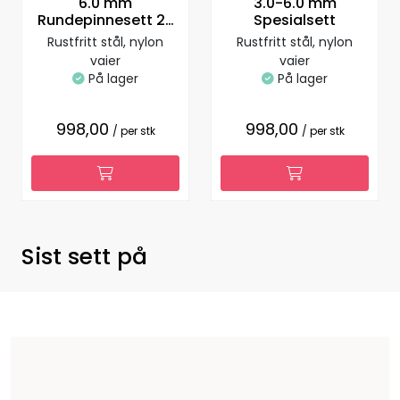
6.0 mm
3.0-6.0 mm
Rundepinnesett 25
Spesialsett
cm
Rustfritt stål, nylon
Rustfritt stål, nylon
vaier
vaier
På lager
På lager
998,00
998,00
/ per stk
/ per stk
Sist sett på