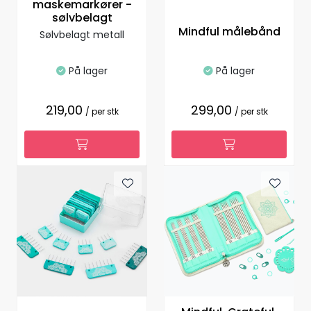
maskemarkører -
sølvbelagt
Mindful målebånd
Sølvbelagt metall
På lager
På lager
219,00
299,00
/ per stk
/ per stk