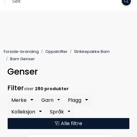
Skip to main content
Gratis frakt over 800,-
Garn
Oppskrifter
Forside-branding
Oppskrifter
Strikkepakke Barn
Kolleksjoner
Barn Genser
Genser
Pinner og tilbehør
Filter
viser
280 produkter
Gavekort
Merke
Garn
Plagg
Outlet
Kolleksjon
Språk
Alle filtre