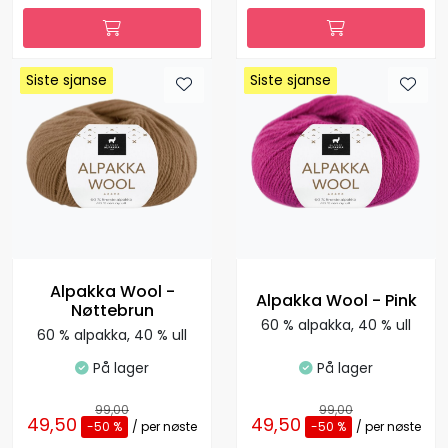
Siste sjanse
Siste sjanse
Siste sjanse
Siste sjanse
Siste sjanse
Siste sjanse
Siste sjanse
Siste sjanse
Alpakka Wool -
Alpakka Wool - Pink
Nøttebrun
60 % alpakka, 40 % ull
60 % alpakka, 40 % ull
På lager
På lager
99,00
99,00
49,50
49,50
-50 %
/ per nøste
-50 %
/ per nøste