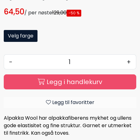
64,50
/ per nøste
129,00
-50 %
Velg farge
-
+
Legg i handlekurv
Legg til favoritter
Alpakka Wool har alpakkafiberens mykhet og ullens
gode elastisitet og fine struktur. Garnet er utmerket
til finstrikk. Kan også toves.