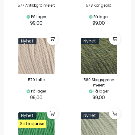
577 Antikkgrå melert
578 Kongeblå
På lager
På lager
99,00
99,00
Nyhet
Nyhet
579 Latte
580 Skogsgrønn
melert
På lager
På lager
99,00
99,00
Nyhet
Nyhet
Siste sjanse
Siste sjanse
Siste sjanse
Siste sjanse