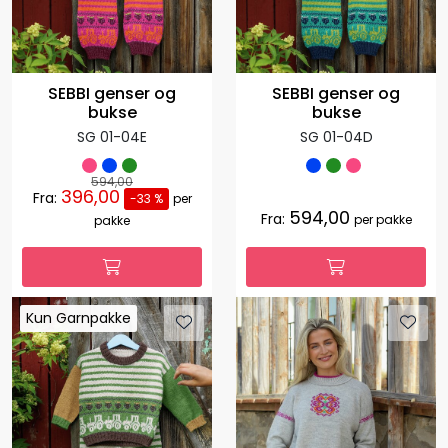
SEBBI genser og
SEBBI genser og
bukse
bukse
SG 01-04E
SG 01-04D
594,00
396,00
Fra:
-33 %
per
594,00
Fra:
per pakke
pakke
Kun Garnpakke
Kun Garnpakke