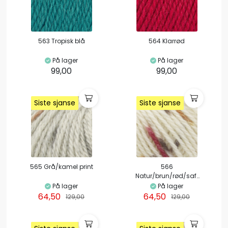
563 Tropisk blå
564 Klarrød
På lager
På lager
99,00
99,00
Siste sjanse
Siste sjanse
Siste sjanse
Siste sjanse
Siste sjanse
Siste sjanse
Siste sjanse
Siste sjanse
565 Grå/kamel print
566
Natur/brun/rød/safr
an print
På lager
På lager
64,50
64,50
129,00
129,00