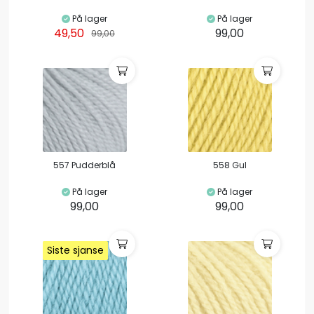
På lager
På lager
49,50
99,00
99,00
557 Pudderblå
558 Gul
På lager
På lager
99,00
99,00
Siste sjanse
Siste sjanse
Siste sjanse
Siste sjanse