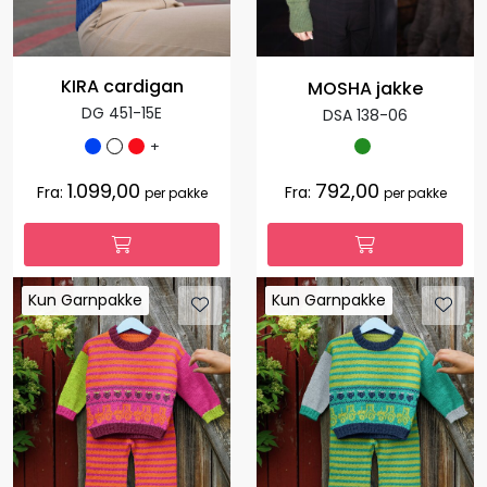
KIRA cardigan
MOSHA jakke
DG 451-15E
DSA 138-06
+
1.099,00
792,00
Fra:
Fra:
per pakke
per pakke
Kun Garnpakke
Kun Garnpakke
Kun Garnpakke
Kun Garnpakke