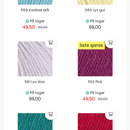
559 Karibisk blå
560 Lys gul
På lager
På lager
49,50
99,00
99,00
Siste sjanse
Siste sjanse
Siste sjanse
Siste sjanse
561 Lys lilac
562 Pink
På lager
På lager
99,00
49,50
99,00