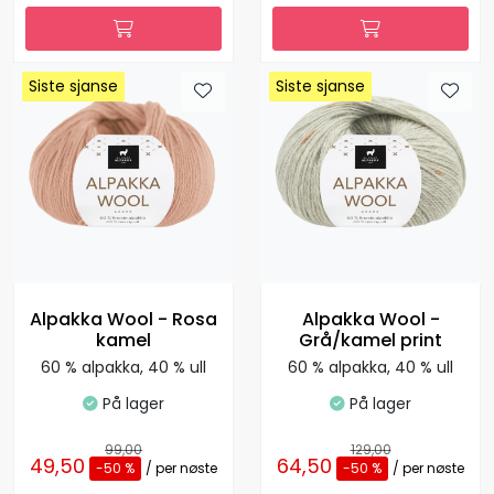
Siste sjanse
Siste sjanse
Siste sjanse
Siste sjanse
Siste sjanse
Siste sjanse
Siste sjanse
Siste sjanse
Alpakka Wool - Rosa
Alpakka Wool -
kamel
Grå/kamel print
60 % alpakka, 40 % ull
60 % alpakka, 40 % ull
På lager
På lager
99,00
129,00
49,50
64,50
-50 %
/ per nøste
-50 %
/ per nøste