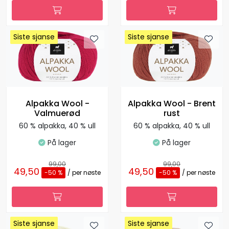
Siste sjanse
Siste sjanse
Siste sjanse
Siste sjanse
Siste sjanse
Siste sjanse
Siste sjanse
Siste sjanse
Alpakka Wool -
Alpakka Wool - Brent
Valmuerød
rust
60 % alpakka, 40 % ull
60 % alpakka, 40 % ull
På lager
På lager
99,00
99,00
49,50
49,50
-50 %
/ per nøste
-50 %
/ per nøste
Siste sjanse
Siste sjanse
Siste sjanse
Siste sjanse
Siste sjanse
Siste sjanse
Siste sjanse
Siste sjanse