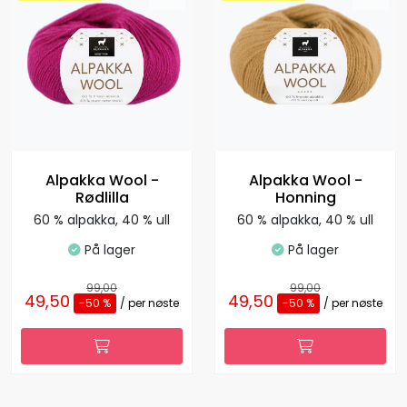
Alpakka Wool -
Alpakka Wool -
Rødlilla
Honning
60 % alpakka, 40 % ull
60 % alpakka, 40 % ull
På lager
På lager
99,00
99,00
49,50
49,50
-50 %
/ per nøste
-50 %
/ per nøste