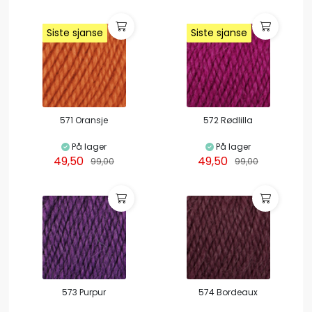
Siste sjanse
Siste sjanse
Siste sjanse
Siste sjanse
Siste sjanse
Siste sjanse
Siste sjanse
Siste sjanse
571 Oransje
572 Rødlilla
På lager
På lager
49,50
49,50
99,00
99,00
573 Purpur
574 Bordeaux