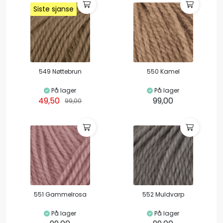
Siste sjanse
Siste sjanse
Siste sjanse
Siste sjanse
549 Nøttebrun
550 Kamel
På lager
På lager
49,50
99,00
99,00
551 Gammelrosa
552 Muldvarp
På lager
På lager