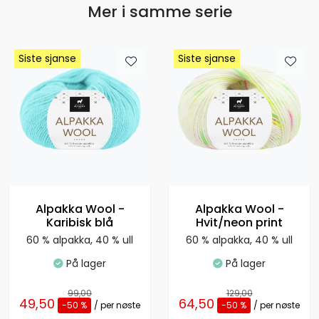
Mer i samme serie
Siste sjanse
Siste sjanse
Siste sjanse
Siste sjanse
Siste sjanse
Siste sjanse
Siste sjanse
Siste sjanse
Alpakka Wool -
Alpakka Wool -
Karibisk blå
Hvit/neon print
60 % alpakka, 40 % ull
60 % alpakka, 40 % ull
På lager
På lager
99,00
129,00
49,50
64,50
-50 %
/ per nøste
-50 %
/ per nøste