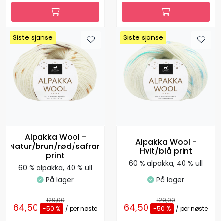
Siste sjanse
Siste sjanse
Siste sjanse
Siste sjanse
Siste sjanse
Siste sjanse
Siste sjanse
Siste sjanse
Siste sjanse
Alpakka Wool -
Alpakka Wool -
Natur/brun/rød/safran
Hvit/blå print
print
60 % alpakka, 40 % ull
60 % alpakka, 40 % ull
På lager
På lager
129,00
129,00
64,50
64,50
-50 %
/ per nøste
-50 %
/ per nøste