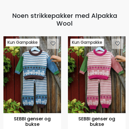
Noen strikkepakker med Alpakka
Wool
Kun Garnpakke
Kun Garnpakke
Kun Garnpakke
Kun Garnpakke
SEBBI genser og
SEBBI genser og
bukse
bukse