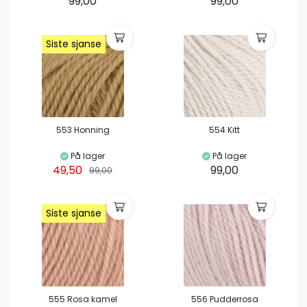
99,00
99,00
Siste sjanse
Siste sjanse
Siste sjanse
Siste sjanse
553 Honning
554 Kitt
På lager
På lager
49,50
99,00
99,00
Siste sjanse
Siste sjanse
Siste sjanse
Siste sjanse
555 Rosa kamel
556 Pudderrosa