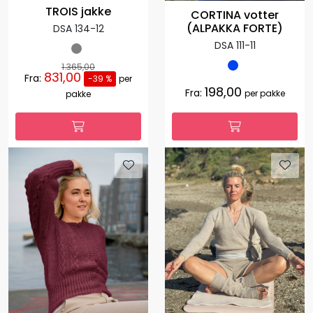
TROIS jakke
CORTINA votter
(ALPAKKA FORTE)
DSA 134-12
DSA 111-11
1.365,00
831,00
Fra:
-39 %
per
198,00
Fra:
per pakke
pakke