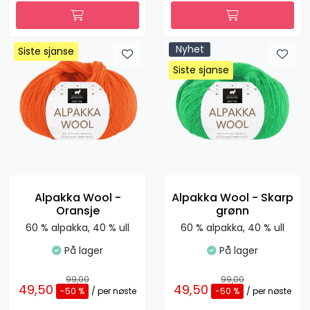
Nyhet
Siste sjanse
Siste sjanse
Siste sjanse
Siste sjanse
Siste sjanse
Siste sjanse
Siste sjanse
Siste sjanse
Alpakka Wool -
Alpakka Wool - Skarp
Oransje
grønn
60 % alpakka, 40 % ull
60 % alpakka, 40 % ull
På lager
På lager
99,00
99,00
49,50
49,50
-50 %
/ per nøste
-50 %
/ per nøste