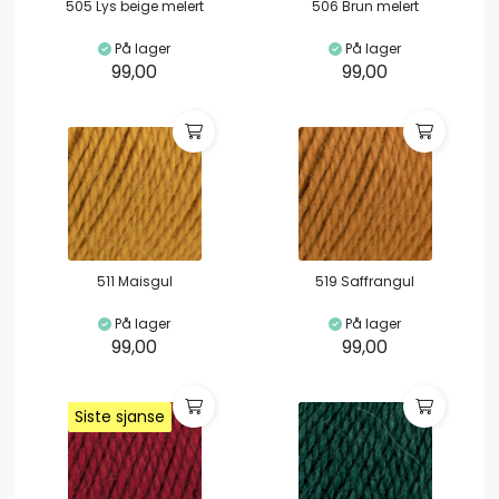
505 Lys beige melert
506 Brun melert
På lager
På lager
99,00
99,00
511 Maisgul
519 Saffrangul
På lager
På lager
99,00
99,00
Siste sjanse
Siste sjanse
Siste sjanse
Siste sjanse