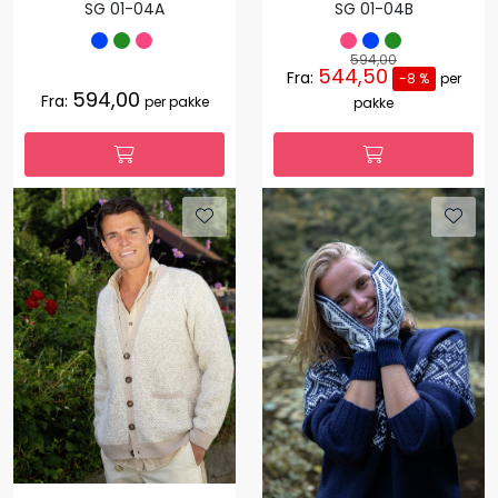
SG 01-04A
SG 01-04B
594,00
544,50
Fra:
-8 %
per
594,00
Fra:
per pakke
pakke