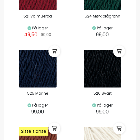
521 Valmuerød
524 Mørk blågrønn
På lager
På lager
49,50
99,00
99,00
525 Marine
526 Svart
På lager
På lager
99,00
99,00
Siste sjanse
Siste sjanse
Siste sjanse
Siste sjanse