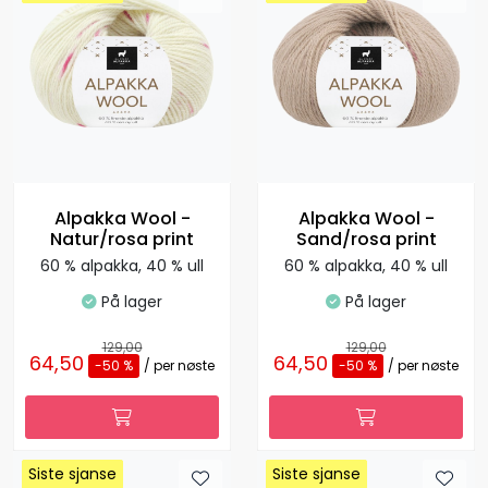
Alpakka Wool -
Alpakka Wool -
Natur/rosa print
Sand/rosa print
60 % alpakka, 40 % ull
60 % alpakka, 40 % ull
På lager
På lager
129,00
129,00
64,50
64,50
-50 %
/ per nøste
-50 %
/ per nøste
Siste sjanse
Siste sjanse
Siste sjanse
Siste sjanse
Siste sjanse
Siste sjanse
Siste sjanse
Siste sjanse