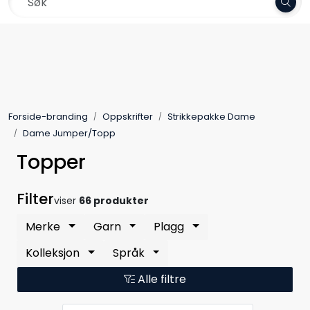
Skip to main content
Frakt 79,-
Garn
Oppskrifter
Forside-branding
Oppskrifter
Strikkepakke Dame
Kolleksjoner
Dame Jumper/Topp
Topper
Pinner og tilbehør
Filter
viser
66 produkter
Gavekort
Merke
Garn
Plagg
Outlet
Kolleksjon
Språk
Alle filtre