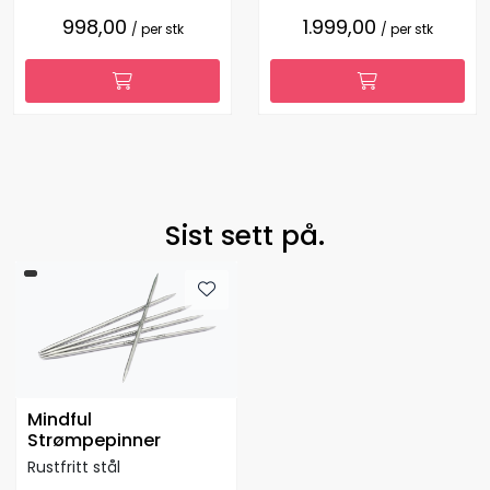
998,00
1.999,00
/ per stk
/ per stk
Sist sett på.
Mindful
Strømpepinner
Rustfritt stål