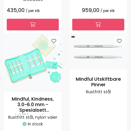
435,00
959,00
/ per stk
/ per stk
Mindful Utskiftbare
Pinner
Rustfritt stål
Mindful, Kindness,
3.0-6.0 mm -
Spesialsett
utskiftbare pinner
Rustfritt stål, nylon vaier
In stock