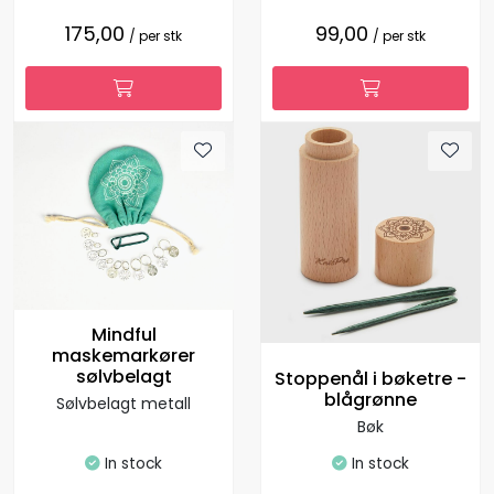
175,00
99,00
/ per stk
/ per stk
Mindful
maskemarkører
sølvbelagt
Stoppenål i bøketre -
blågrønne
Sølvbelagt metall
Bøk
In stock
In stock