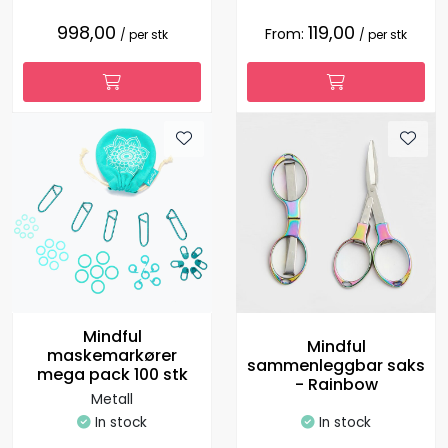
998,00
119,00
From:
/ per stk
/ per stk
Mindful
Mindful
maskemarkører
sammenleggbar saks
mega pack 100 stk
- Rainbow
Metall
In stock
In stock