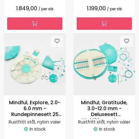
1.849,00
1.199,00
/ per stk
/ per stk
Mindful, Explore, 2.0-
Mindful, Gratitude,
6.0 mm -
3.0-12.0 mm -
Rundepinnesett 25
Deluxesett
cm
Utskiftbare pinner
Rustfritt stål, nylon vaier
Rustfritt stål, nylon vaier
In stock
In stock