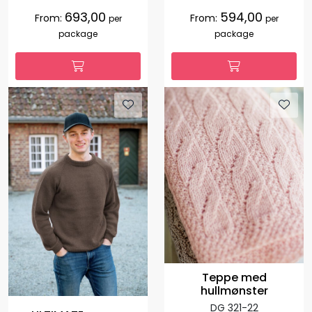
693,00
594,00
From:
From:
per
per
package
package
Teppe med
hullmønster
DG 321-22