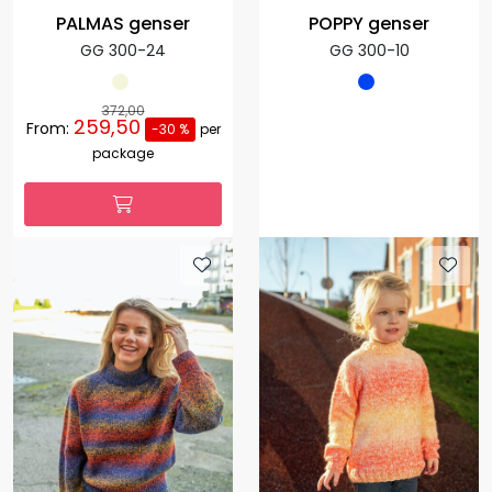
PALMAS genser
POPPY genser
GG 300-24
GG 300-10
372,00
259,50
From:
-30 %
per
package