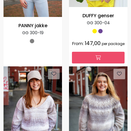
DUFFY genser
GG 300-04
PANNY jakke
GG 300-19
147,00
From:
per package