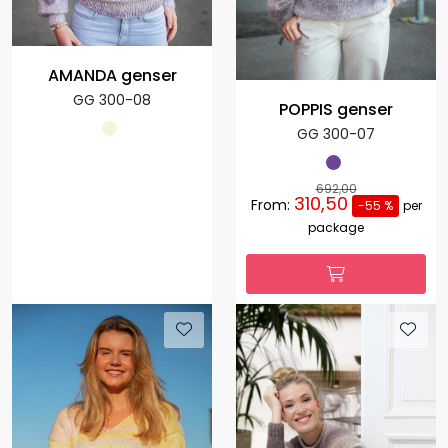
AMANDA genser
GG 300-08
POPPIS genser
GG 300-07
692,00
310,50
From:
-55 %
per
package