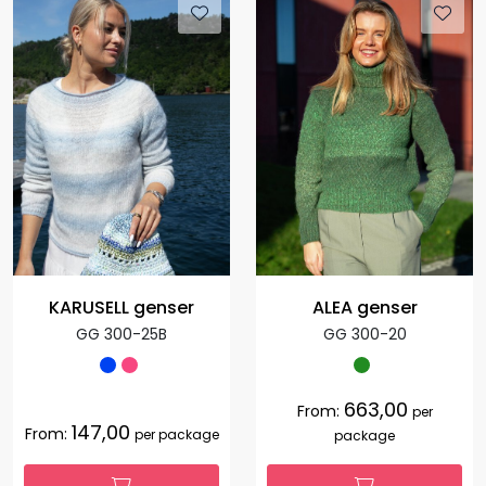
KARUSELL genser
ALEA genser
GG 300-25B
GG 300-20
663,00
From:
per
147,00
From:
per package
package