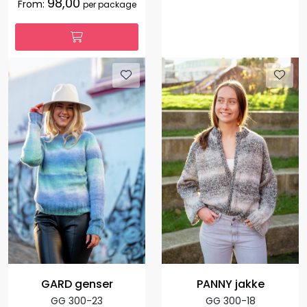
98,00
From:
per package
GARD genser
PANNY jakke
GG 300-23
GG 300-18