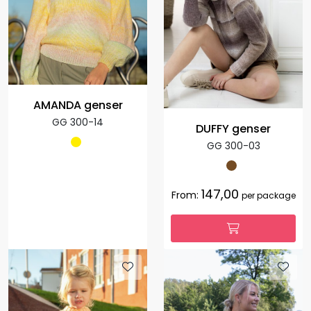
AMANDA genser
GG 300-14
DUFFY genser
GG 300-03
147,00
From:
per package