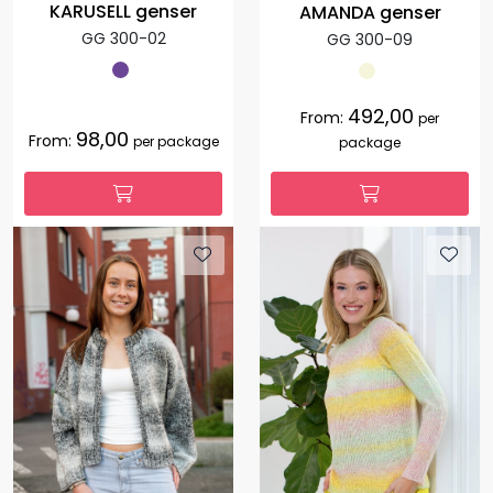
KARUSELL genser
AMANDA genser
GG 300-02
GG 300-09
492,00
From:
per
98,00
From:
per package
package