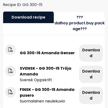
Recipe ID:
GG 300-15
Download recipe
???
dalhoy.product.buy.pack
age???
Downloa
GG 300-15 Amanda Genser
d
SVENSK - GG 300-15 Tröja
Downloa
Amanda
d
Svensk Oppskrift
FINSK - GG 300-15 Amanda
Downloa
pusero
d
Suomalainen neulekuvio