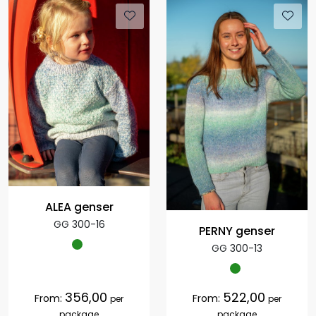
ALEA genser
GG 300-16
PERNY genser
GG 300-13
356,00
522,00
From:
From:
per
per
package
package