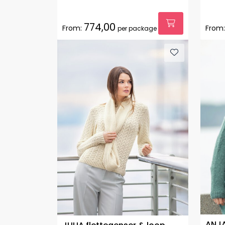
774,00
From:
From:
per package
ANJA