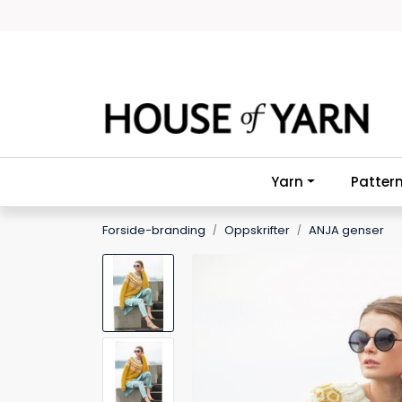
Skip to main content
Yarn
Patter
Forside-branding
Oppskrifter
ANJA genser