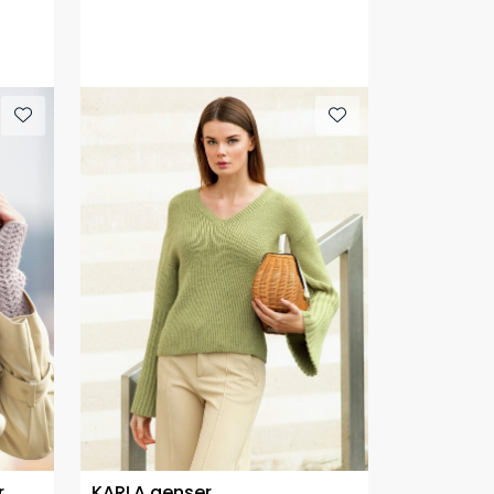
r
KARLA genser