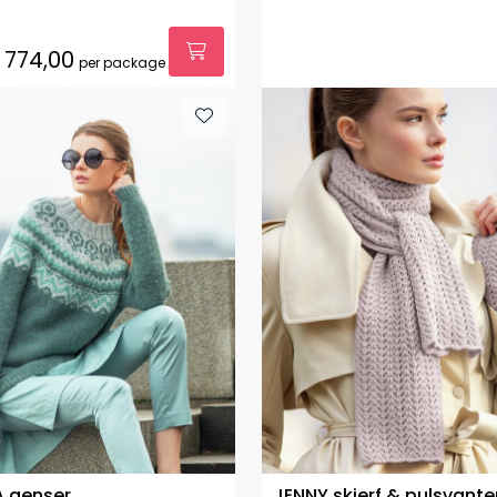
774,00
per package
 genser
JENNY skjerf & pulsvante