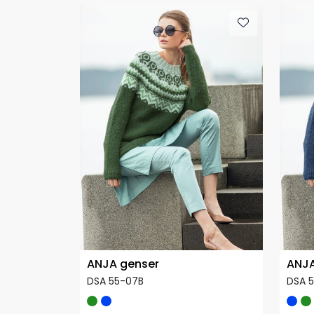
ANJA genser
ANJA
DSA 55-07B
DSA 