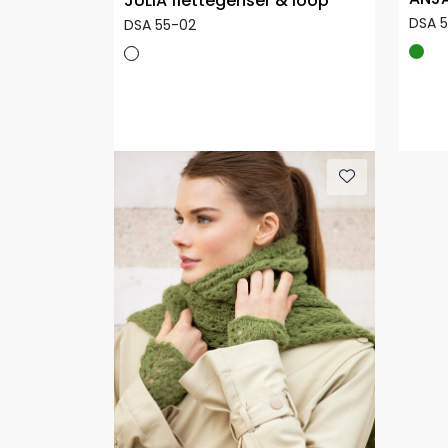
JULIA flettegenser & loop
DSA 
DSA 55-02