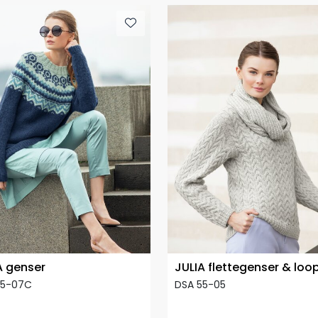
 genser
JULIA flettegenser & loo
55-07C
DSA 55-05