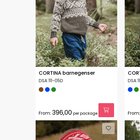
CORTINA barnegenser
CORT
DSA 111-05D
DSA 1
396,00
From:
From:
per package