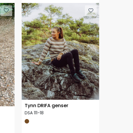
Tynn DRIFA genser
DSA 111-18