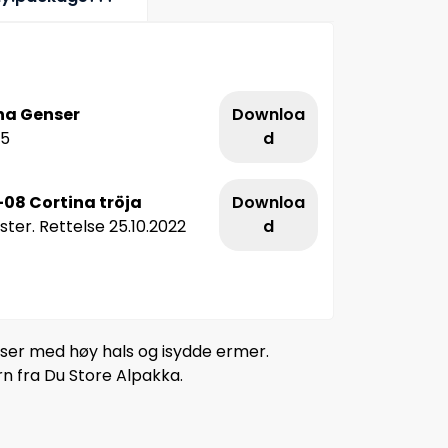
ina Genser
Downloa
25
d
-08 Cortina tröja
Downloa
ter. Rettelse 25.10.2022
d
er med høy hals og isydde ermer.
rn fra Du Store Alpakka.