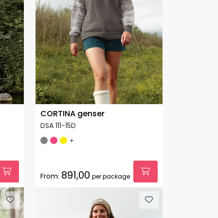
CORTINA genser
DSA 111-15D
+
891,00
From:
per package