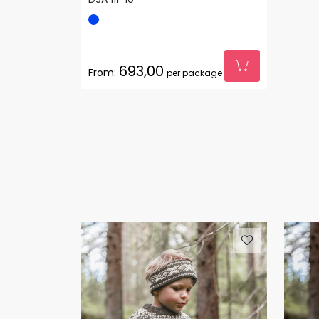
693,00
From:
per package