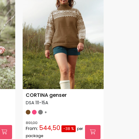
CORTINA genser
DSA 111-15A
+
891,00
544,50
From:
-38 %
per
package