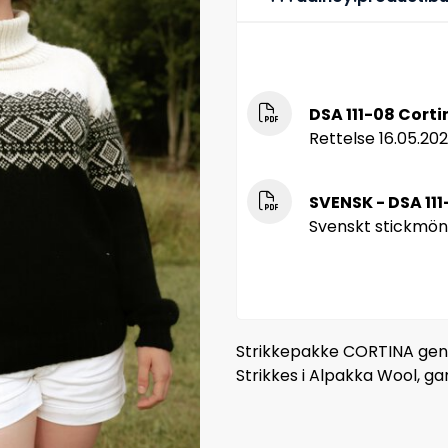
DSA 111-08 Cort
Rettelse 16.05.20
SVENSK - DSA 111
Svenskt stickmöns
Strikkepakke CORTINA gens
Strikkes i Alpakka Wool, ga