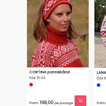
CORTINA pannebånd
LANA
DSA 111-02
DSA 1
198,00
From:
From:
per package