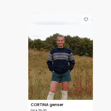
CORTINA genser
DSA 111-10