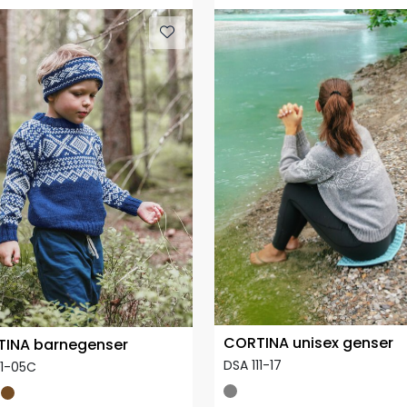
CORTINA unisex genser
INA barnegenser
DSA 111-17
11-05C