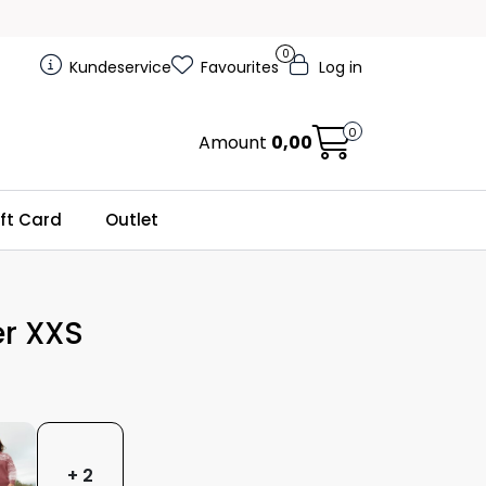
0
Kundeservice
Favourites
Log in
0
Amount
0,00
ft Card
Outlet
r XXS
+ 2