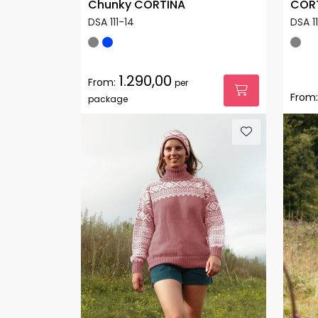
Chunky CORTINA
CORT
DSA 111-14
DSA 11
1.290,00
From:
per
From:
package