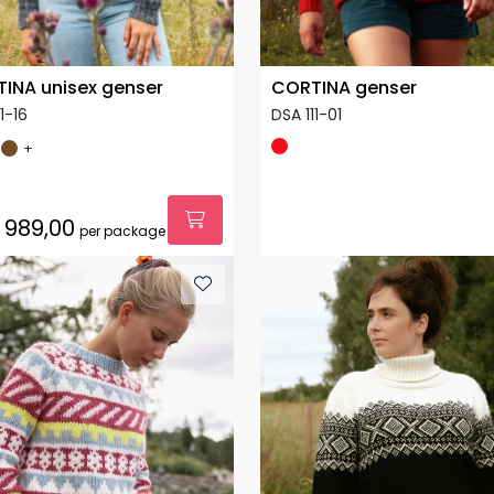
INA unisex genser
CORTINA genser
1-16
DSA 111-01
+
989,00
per package