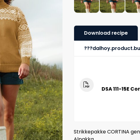
Download recipe
???dalhoy.product.b
DSA 111-15E Co
Strikkepakke CORTINA gens
Alpakka.