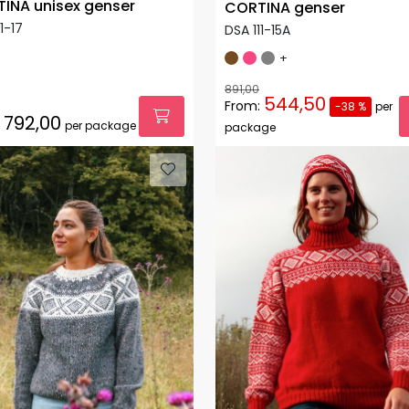
INA unisex genser
CORTINA genser
1-17
DSA 111-15A
+
891,00
544,50
From:
-38 %
per
792,00
per package
package