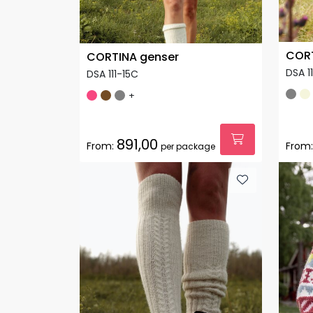
CORT
CORTINA genser
DSA 11
DSA 111-15C
+
891,00
From:
From:
per package