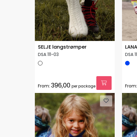
SELJE langstrømper
LANA
DSA 111-03
DSA 1
396,00
From:
From:
per package