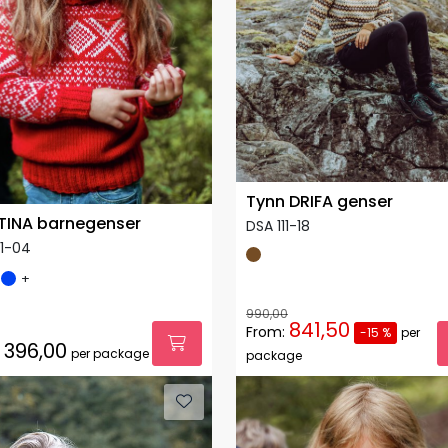
Tynn DRIFA genser
INA barnegenser
DSA 111-18
11-04
+
990,00
841,50
From:
-15 %
per
396,00
per package
package