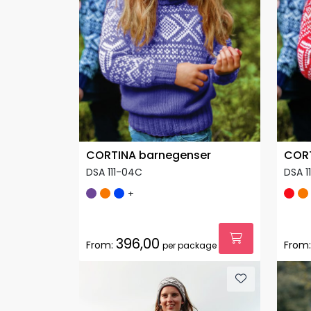
CORTINA barnegenser
CORT
DSA 111-04C
DSA 1
+
396,00
From:
From:
per package