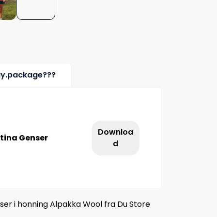
uy.package???
Downloa
rtina Genser
d
er i honning Alpakka Wool fra Du Store