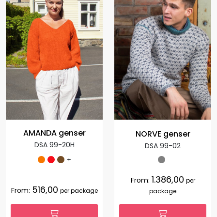
AMANDA genser
NORVE genser
DSA 99-20H
DSA 99-02
+
1.386,00
From:
per
516,00
From:
per package
package