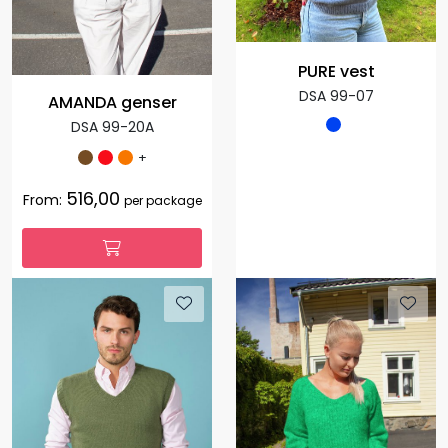
PURE vest
DSA 99-07
AMANDA genser
DSA 99-20A
+
516,00
From:
per package