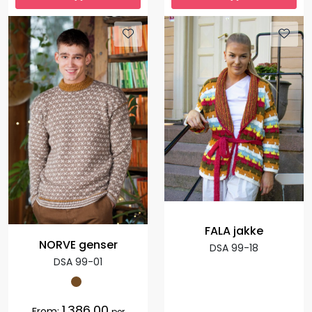
FALA jakke
NORVE genser
DSA 99-18
DSA 99-01
1.386,00
From:
per