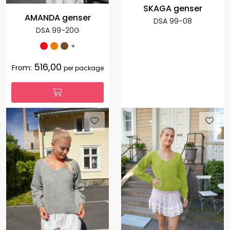
SKAGA genser
AMANDA genser
DSA 99-08
DSA 99-20G
+
516,00
From:
per package