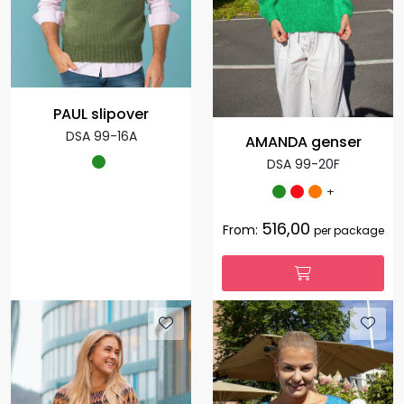
PAUL slipover
DSA 99-16A
AMANDA genser
DSA 99-20F
+
516,00
From:
per package