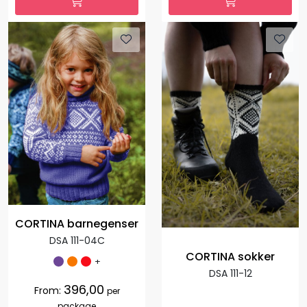
CORTINA barnegenser
DSA 111-04C
CORTINA sokker
+
DSA 111-12
396,00
From:
per
package