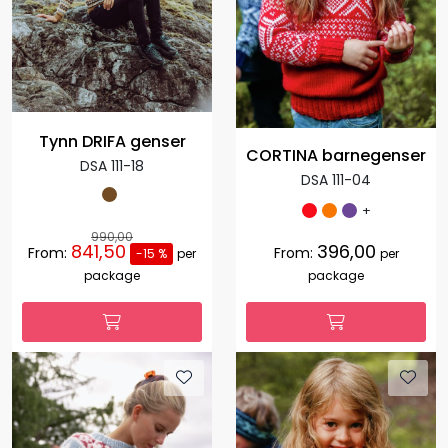
Tynn DRIFA genser
CORTINA barnegenser
DSA 111-18
DSA 111-04
+
990,00
841,50
396,00
From:
From:
-15 %
per
per
package
package