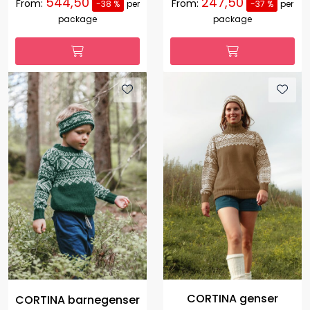
544,50
247,50
From:
From:
-38 %
per
-37 %
per
package
package
CORTINA genser
CORTINA barnegenser