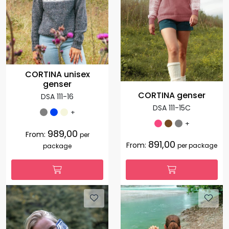
CORTINA unisex
genser
CORTINA genser
DSA 111-16
DSA 111-15C
+
+
989,00
From:
per
891,00
From:
per package
package