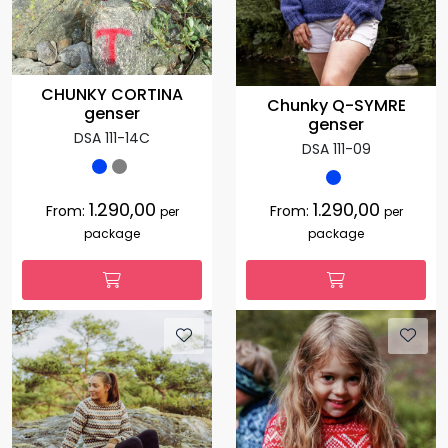
CHUNKY CORTINA
Chunky Q-SYMRE
genser
genser
DSA 111-14C
DSA 111-09
1.290,00
1.290,00
From:
From:
per
per
package
package