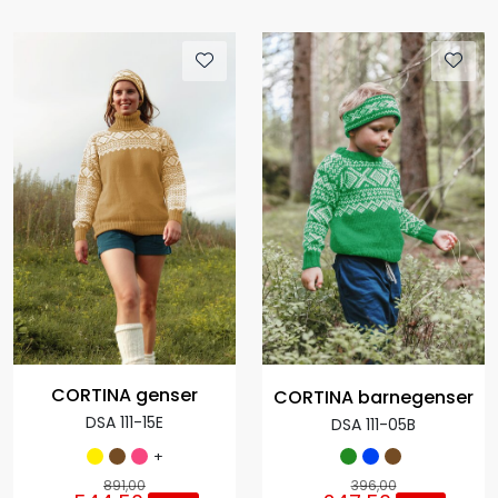
CORTINA genser
CORTINA barnegenser
DSA 111-15E
DSA 111-05B
+
891,00
396,00