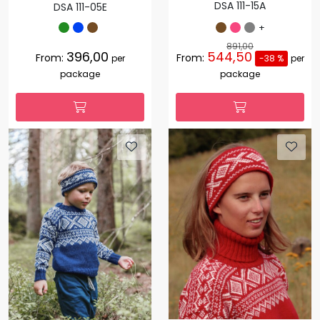
DSA 111-15A
DSA 111-05E
+
891,00
396,00
544,50
From:
From:
per
-38 %
per
package
package