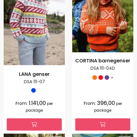
CORTINA barnegenser
DSA 111-04D
LANA genser
+
DSA 111-07
1.141,00
396,00
From:
From:
per
per
package
package