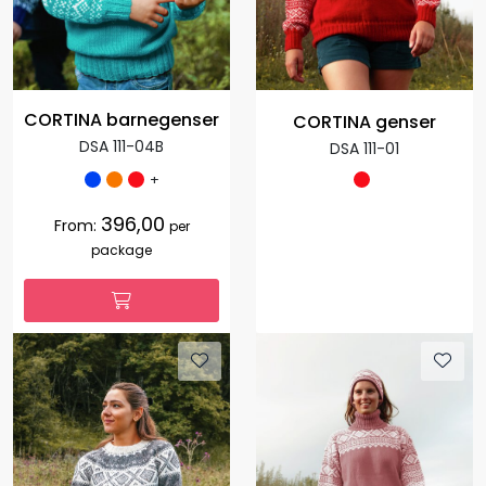
CORTINA barnegenser
CORTINA genser
DSA 111-04B
DSA 111-01
+
396,00
From:
per
package