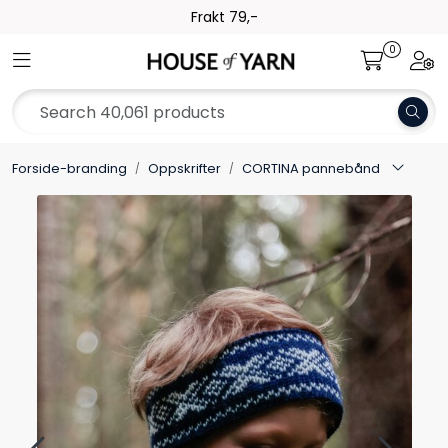
Skip to main content
Frakt 79,-
0
Toggle navigation
Togg
Yarn
Pattern
Forside-branding
Oppskrifter
CORTINA pannebånd
Collections
Needles and Accessories
Gift Card
Outlet