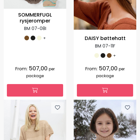
SOMMERFUGL
rysjeromper
BM 07-08I
DAISY bøttehatt
+
BM 07-11F
+
507,00
507,00
From:
From:
per
per
package
package