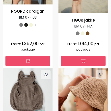
NOORD cardigan
BM 07-10B
FIGUR jakke
+
BM 07-14A
1.352,00
1.014,00
From:
From:
per
per
package
package