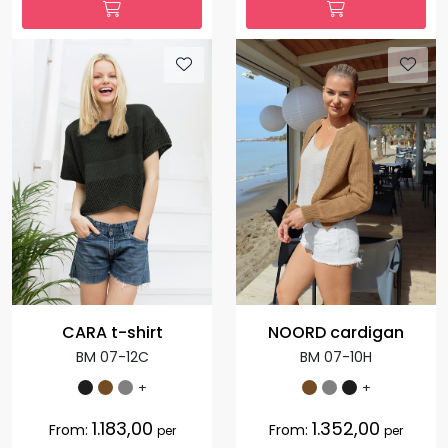
CARA t-shirt
NOORD cardigan
BM 07-12C
BM 07-10H
+
+
1.183,00
1.352,00
From:
From:
per
per