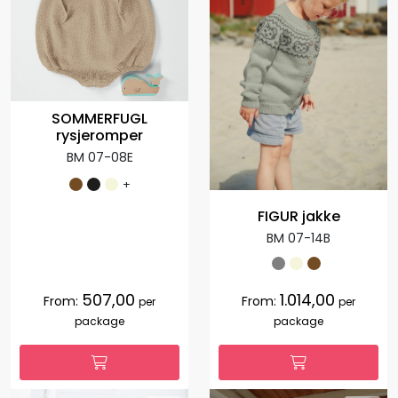
SOMMERFUGL
rysjeromper
BM 07-08E
+
FIGUR jakke
BM 07-14B
507,00
1.014,00
From:
From:
per
per
package
package