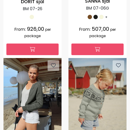
SANNA sjal
DORIT sjal
BM 07-06G
BM 07-26
+
926,00
507,00
From:
From:
per
per
package
package