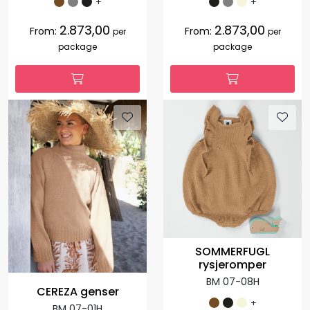
+
+
2.873,00
2.873,00
From:
From:
per
per
package
package
SOMMERFUGL
rysjeromper
BM 07-08H
CEREZA genser
+
BM 07-01H