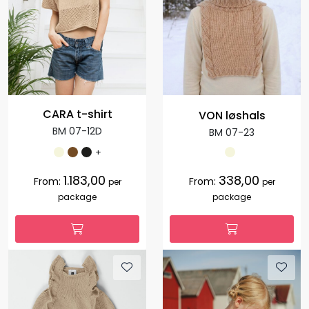
CARA t-shirt
VON løshals
BM 07-12D
BM 07-23
+
1.183,00
338,00
From:
From:
per
per
package
package