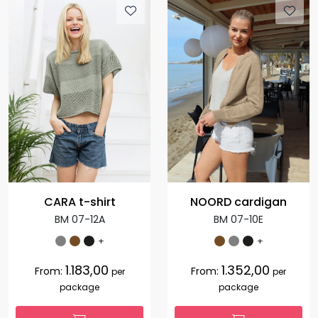
CARA t-shirt
NOORD cardigan
BM 07-12A
BM 07-10E
+
+
1.183,00
1.352,00
From:
From:
per
per
package
package