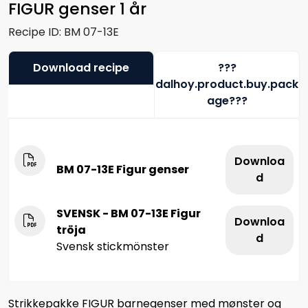
FIGUR genser 1 år
Recipe ID:
BM 07-13E
Download recipe
???
dalhoy.product.buy.pack
age???
Downloa
BM 07-13E Figur genser
d
SVENSK - BM 07-13E Figur
Downloa
tröja
d
Svensk stickmönster
Strikkepakke FIGUR barnegenser med mønster og