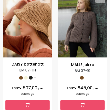
DAISY bøttehatt
MALLE jakke
BM 07-11H
BM 07-19
+
507,00
845,00
From:
From:
per
per
package
package