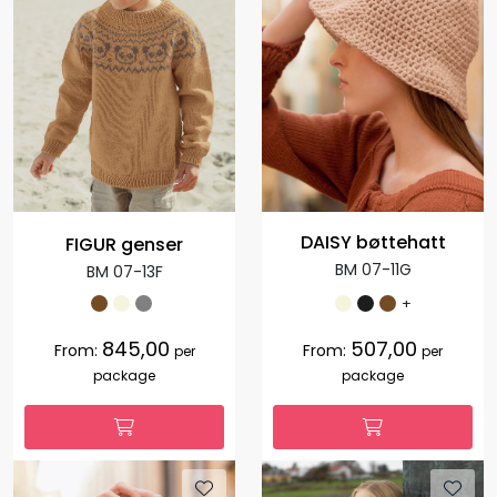
DAISY bøttehatt
FIGUR genser
BM 07-11G
BM 07-13F
+
845,00
507,00
From:
From:
per
per
package
package