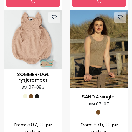
SOMMERFUGL
rysjeromper
BM 07-08G
+
SANDIA singlet
BM 07-07
507,00
676,00
From:
From:
per
per
package
package