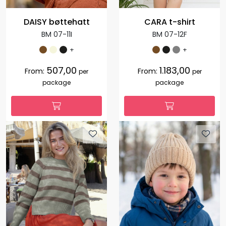
DAISY bøttehatt
CARA t-shirt
BM 07-11I
BM 07-12F
+
+
507,00
1.183,00
From:
From:
per
per
package
package