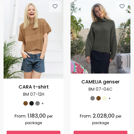
CAMELIA genser
CARA t-shirt
BM 07-04C
BM 07-12H
+
+
1.183,00
2.028,00
From:
From:
per
per
package
package