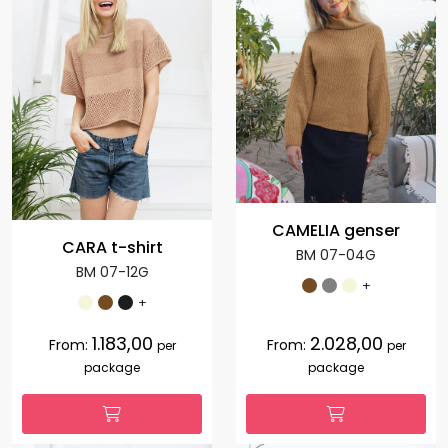
CAMELIA genser
CARA t-shirt
BM 07-04G
BM 07-12G
+
+
1.183,00
2.028,00
From:
From:
per
per
package
package