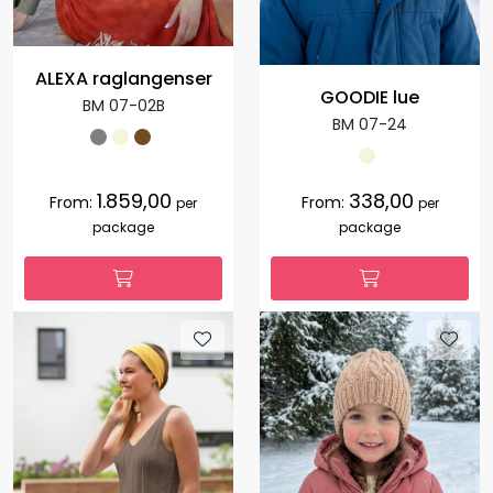
ALEXA raglangenser
GOODIE lue
BM 07-02B
BM 07-24
1.859,00
338,00
From:
From:
per
per
package
package