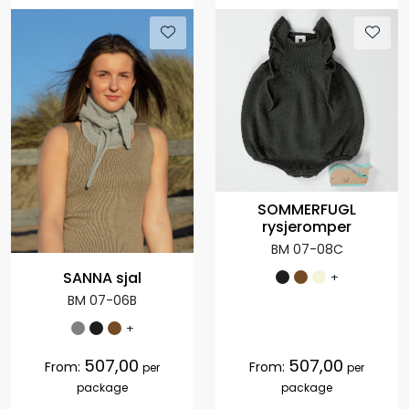
SOMMERFUGL
rysjeromper
BM 07-08C
SANNA sjal
+
BM 07-06B
+
507,00
507,00
From:
From:
per
per
package
package