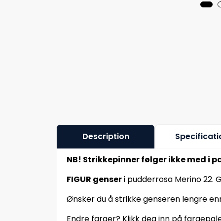
Description
Specificati
NB! Strikkepinner følger ikke med i p
FIGUR genser
i pudderrosa Merino 22. G
Ønsker du å strikke genseren lengre enn 
Endre farger? Klikk deg inn på fargepale