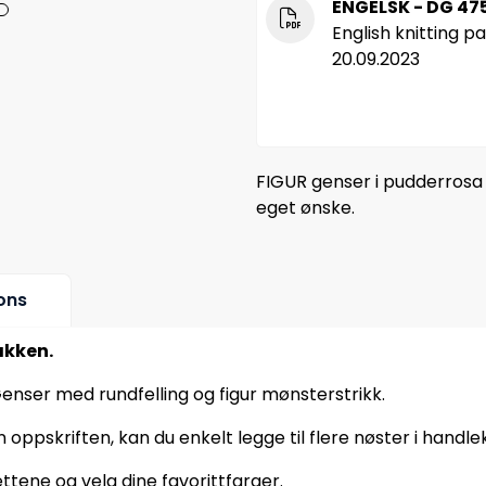
ENGELSK - DG 475
English knitting p
20.09.2023
FIGUR genser i pudderrosa 
eget ønske.
ons
akken.
enser med rundfelling og figur mønsterstrikk.
oppskriften, kan du enkelt legge til flere nøster i handle
ttene og velg dine favorittfarger.