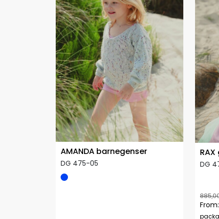
AMANDA barnegenser
RAX 
DG 475-05
DG 47
885,0
From:
pack