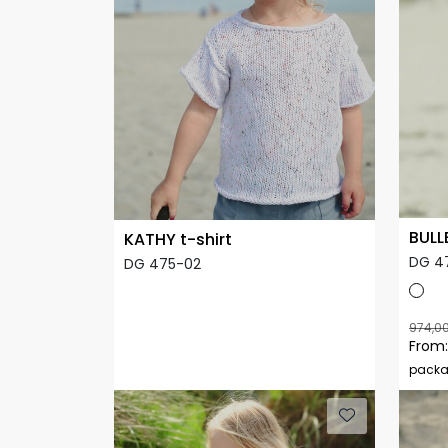
BULL
KATHY t-shirt
DG 4
DG 475-02
974,0
From:
pack