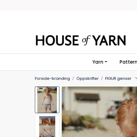
Skip to main content
Yarn
Patter
Forside-branding
Oppskrifter
FIGUR genser