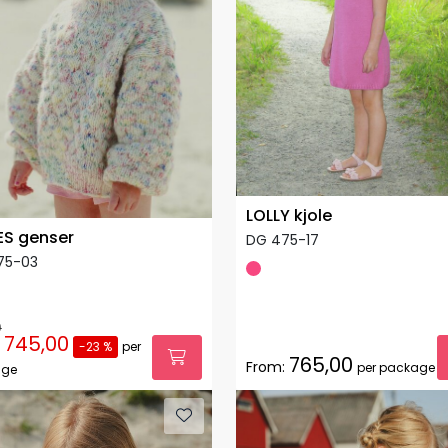
LOLLY kjole
ES genser
DG 475-17
75-03
0
745,00
-23 %
per
765,00
From:
per package
age