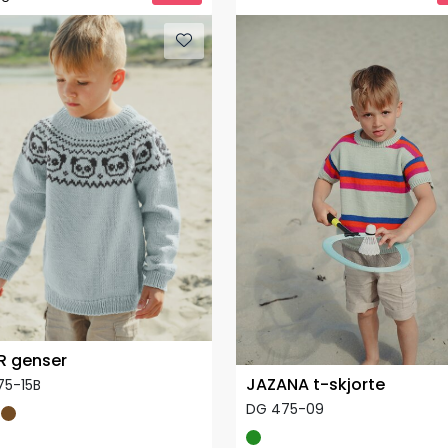
R genser
JAZANA t-skjorte
75-15B
DG 475-09