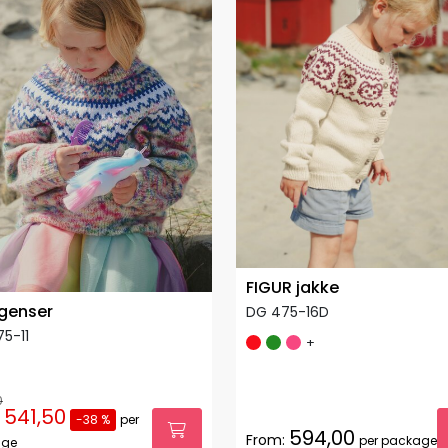
FIGUR jakke
genser
DG 475-16D
5-11
+
0
541,50
-38 %
per
594,00
From:
per package
age