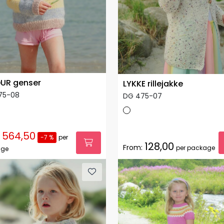
UR genser
LYKKE rillejakke
75-08
DG 475-07
564,50
-7 %
per
128,00
From:
per package
age