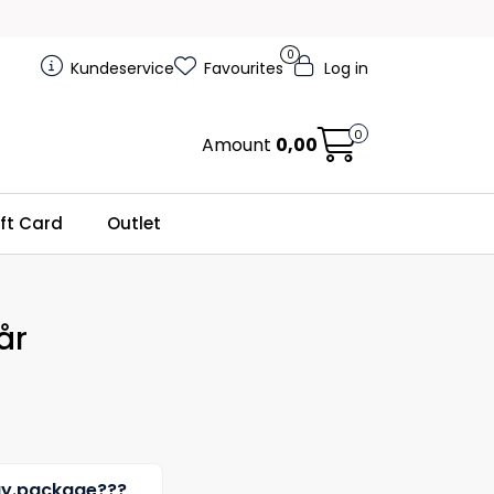
0
Kundeservice
Favourites
Log in
0
Amount
0,00
ft Card
Outlet
år
uy.package???