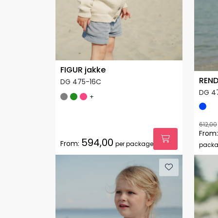
FIGUR jakke
REND
DG 475-16C
DG 4
+
612,00
From:
594,00
From:
per package
pack