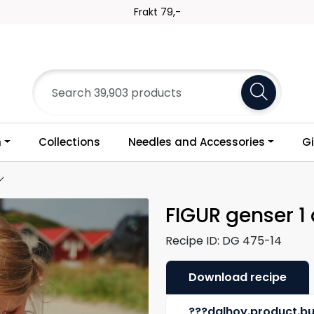
Frakt 79,-
n
Collections
Needles and Accessories
Gi
FIGUR genser 1 
Recipe ID:
DG 475-14
Download recipe
???dalhoy.product.b