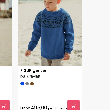
FIGUR genser
DG 475-15E
495,00
From:
per package