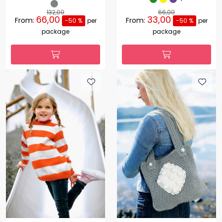
132,00
66,00
66,00
33,00
From:
From:
-50 %
per
-50 %
per
package
package