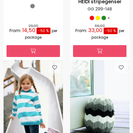
HEIDI stripegenser
GG 299-14B
+
29,00
66,00
14,50
33,00
From:
From:
-50 %
per
-50 %
per
package
package