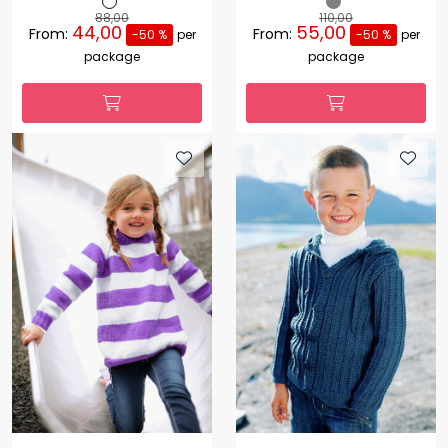
88,00
110,00
44,00
55,00
From:
From:
-50 %
per
-50 %
per
package
package