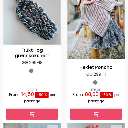
Frukt- og
grønnsaksnett
GG 299-18
Heklet Poncho
GG 299-11
29,00
176,00
14,50
88,00
From:
From:
-50 %
per
-50 %
per
package
package