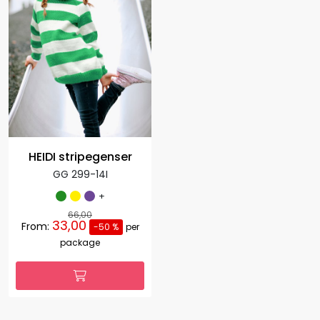
HEIDI stripegenser
GG 299-14I
+
66,00
33,00
From:
-50 %
per
package