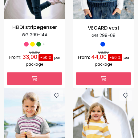
HEIDI stripegenser
VEGARD vest
GG 299-14A
GG 299-08
+
66,00
88,00
33,00
44,00
From:
From:
-50 %
per
-50 %
per
package
package