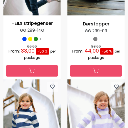
HEIDI stripegenser
Dørstopper
GG 299-14G
GG 299-09
+
66,00
88,00
33,00
44,00
From:
From:
-50 %
per
-50 %
per
package
package