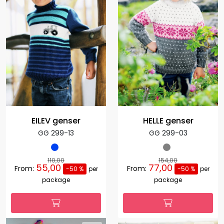
EILEV genser
HELLE genser
GG 299-13
GG 299-03
110,00
154,00
55,00
77,00
From:
From:
-50 %
per
-50 %
per
package
package