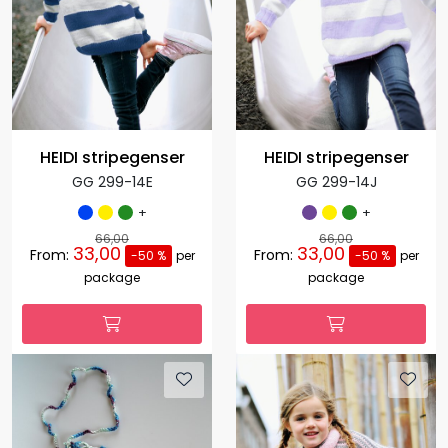
HEIDI stripegenser
HEIDI stripegenser
GG 299-14E
GG 299-14J
+
+
66,00
66,00
33,00
33,00
From:
From:
-50 %
per
-50 %
per
package
package