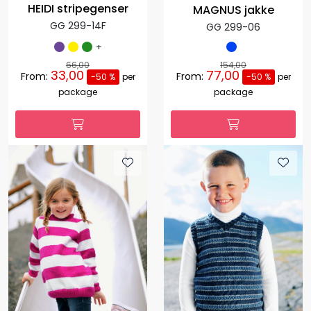
HEIDI stripegenser
MAGNUS jakke
GG 299-14F
GG 299-06
+
66,00
154,00
33,00
77,00
From:
From:
-50 %
per
-50 %
per
package
package