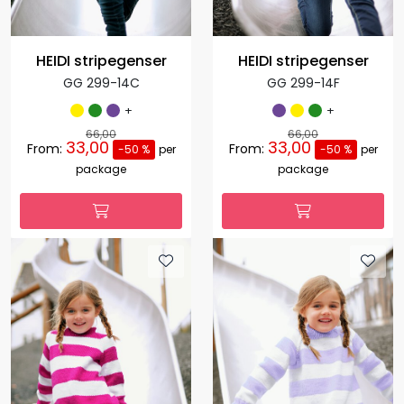
HEIDI stripegenser
HEIDI stripegenser
GG 299-14C
GG 299-14F
+
+
66,00
66,00
33,00
33,00
From:
From:
-50 %
per
-50 %
per
package
package