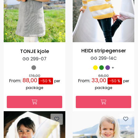
HEIDI stripegenser
TONJE kjole
GG 299-14C
GG 299-07
+
176,00
66,00
88,00
33,00
From:
From:
-50 %
per
-50 %
per
package
package