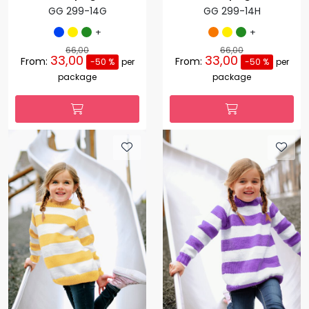
GG 299-14G
GG 299-14H
+
+
66,00
66,00
33,00
33,00
From:
From:
-50 %
per
-50 %
per
package
package