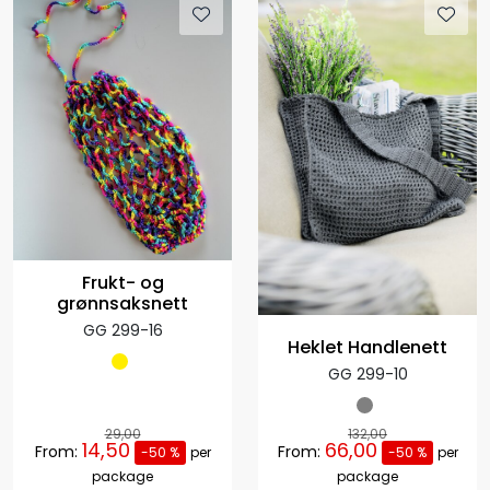
Frukt- og
grønnsaksnett
GG 299-16
Heklet Handlenett
GG 299-10
29,00
132,00
14,50
66,00
From:
From:
-50 %
per
-50 %
per
package
package