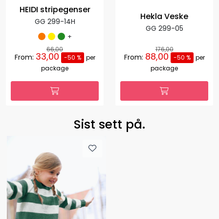
HEIDI stripegenser
Hekla Veske
GG 299-14H
GG 299-05
+
66,00
176,00
33,00
88,00
From:
From:
-50 %
per
-50 %
per
package
package
Sist sett på.