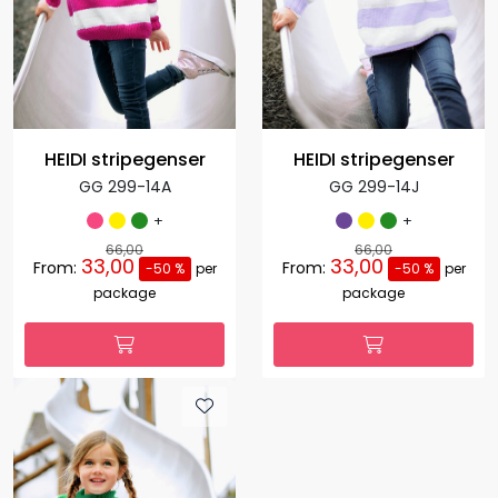
HEIDI stripegenser
HEIDI stripegenser
GG 299-14A
GG 299-14J
+
+
66,00
66,00
33,00
33,00
From:
From:
-50 %
per
-50 %
per
package
package