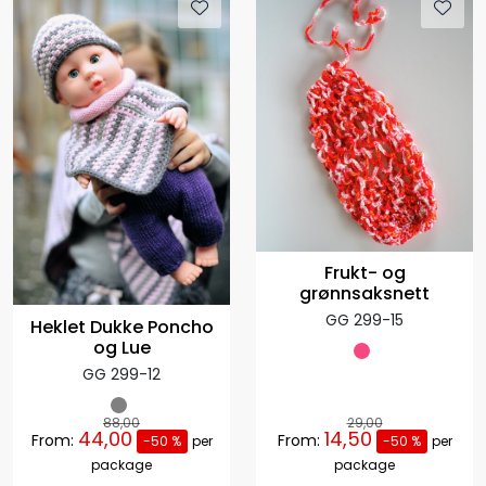
Frukt- og
grønnsaksnett
GG 299-15
Heklet Dukke Poncho
og Lue
GG 299-12
88,00
29,00
44,00
14,50
From:
From:
-50 %
per
-50 %
per
package
package