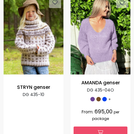
AMANDA genser
STRYN genser
DG 435-04O
DG 435-10
+
695,00
From:
per
package