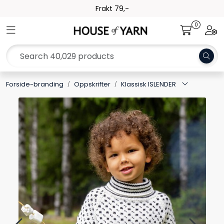
Skip to main content
Frakt 79,-
0
Toggle navigation
Togg
Yarn
Pattern
Forside-branding
Oppskrifter
Klassisk ISLENDER
Collections
Needles and Accessories
Gift Card
Outlet