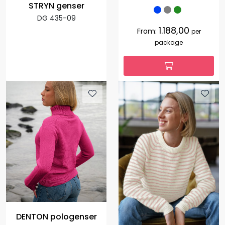
STRYN genser
DG 435-09
1.188,00
From:
per
package
DENTON pologenser