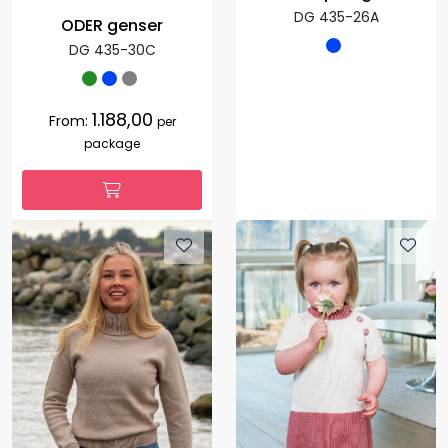
DG 435-26A
ODER genser
DG 435-30C
1.188,00
From:
per
package