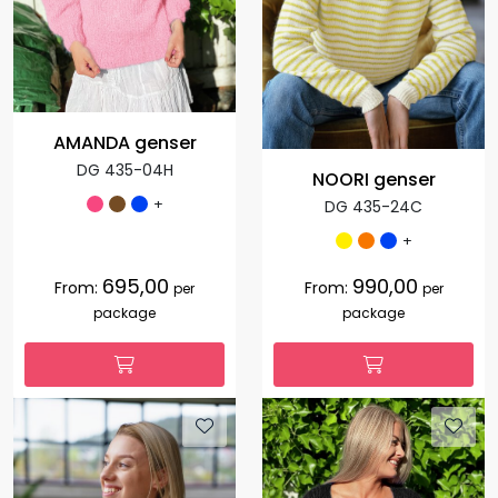
AMANDA genser
DG 435-04H
NOORI genser
+
DG 435-24C
+
695,00
990,00
From:
From:
per
per
package
package