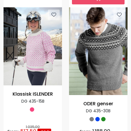
Klassisk ISLENDER
DG 435-15B
ODER genser
DG 435-30B
1.035,00