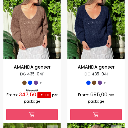
AMANDA genser
AMANDA genser
DG 435-04F
DG 435-04I
+
+
695,00
347,50
695,00
From:
From:
-50 %
per
per
package
package