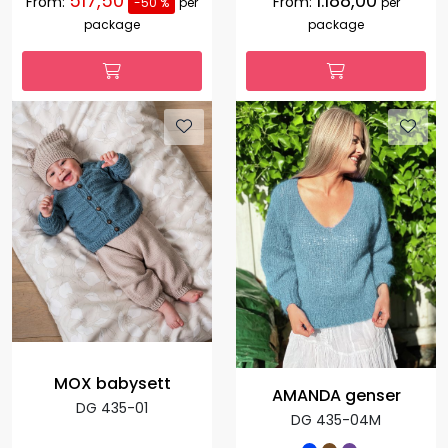
517,50
1.188,00
From:
From:
-50 %
per
per
package
package
MOX babysett
AMANDA genser
DG 435-01
DG 435-04M