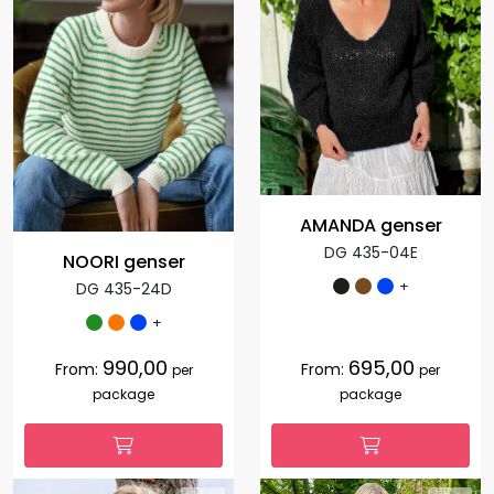
AMANDA genser
DG 435-04E
NOORI genser
+
DG 435-24D
+
990,00
695,00
From:
From:
per
per
package
package