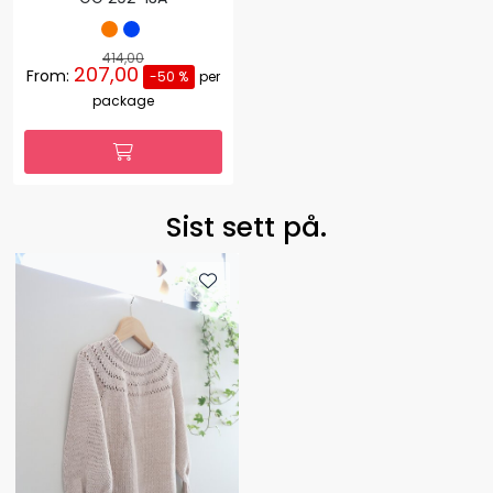
414,00
207,00
From:
-50 %
per
package
Sist sett på.