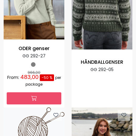
ODER genser
GG 292-27
HÅNDBALLGENSER
GG 292-05
966,00
483,00
From:
-50 %
per
package