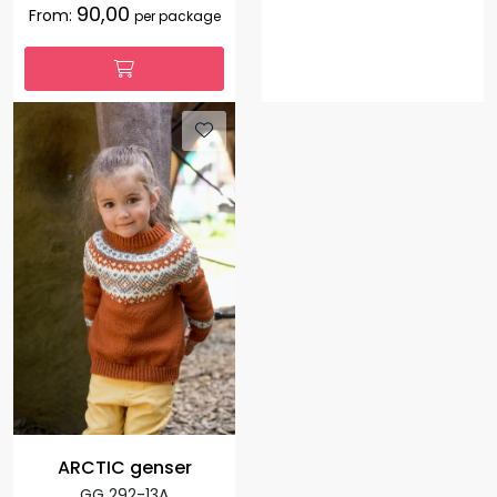
90,00
From:
per package
ARCTIC genser
GG 292-13A