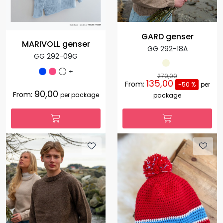
GARD genser
MARIVOLL genser
GG 292-18A
GG 292-09G
+
270,00
135,00
From:
-50 %
per
90,00
From:
per package
package