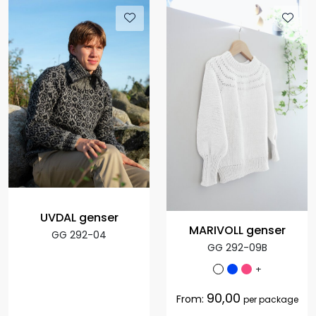
UVDAL genser
MARIVOLL genser
GG 292-04
GG 292-09B
+
90,00
From:
per package