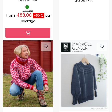
GG 292-11A
GG 292-22
966,00
483,00
From:
-50 %
per
package