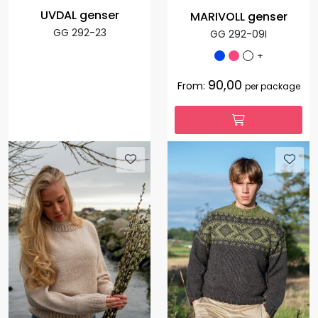
UVDAL genser
MARIVOLL genser
GG 292-23
GG 292-09I
+
90,00
From:
per package