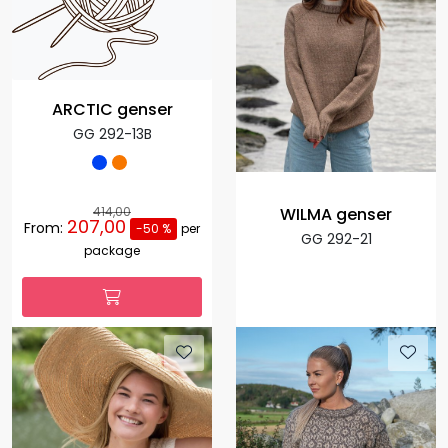
ARCTIC genser
GG 292-13B
WILMA genser
414,00
207,00
From:
-50 %
per
GG 292-21
package