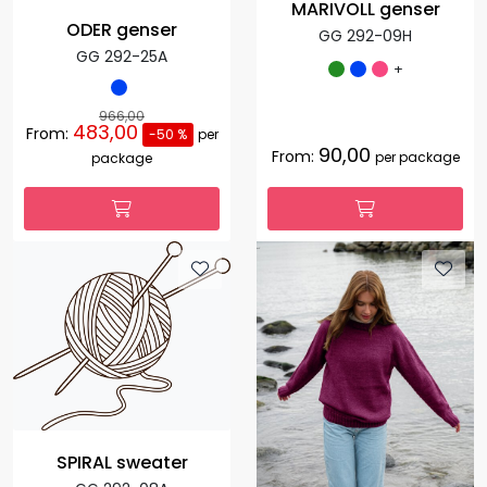
MARIVOLL genser
ODER genser
GG 292-09H
GG 292-25A
+
966,00
483,00
From:
-50 %
per
90,00
From:
per package
package
SPIRAL sweater