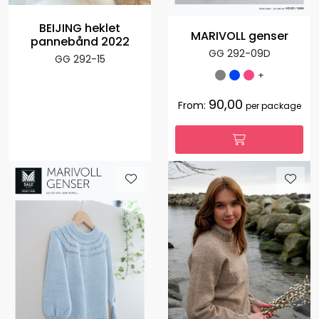
BEIJING heklet
MARIVOLL genser
pannebånd 2022
GG 292-09D
GG 292-15
+
90,00
From:
per package