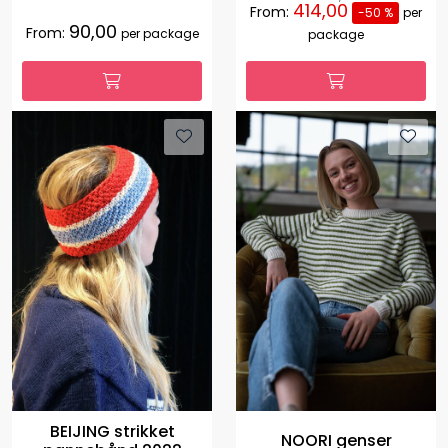
414,00
From:
-50 %
per
90,00
From:
per package
package
BEIJING strikket
NOORI genser