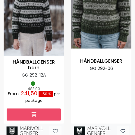
HÅNDBALLGENSER
HÅNDBALLGENSER
barn
GG 292-06
GG 292-12A
483,00
241,50
From:
-50 %
per
package