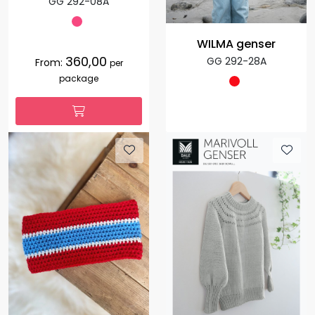
GG 292-08A
WILMA genser
360,00
GG 292-28A
From:
per
package