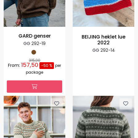
GARD genser
BEIJING heklet lue
2022
GG 292-19
GG 292-14
315,00
157,50
From:
-50 %
per
package