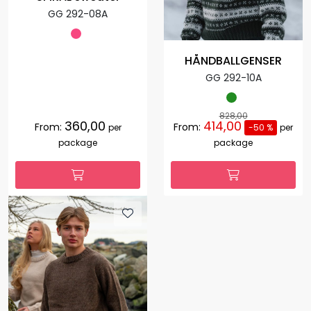
GG 292-08A
HÅNDBALLGENSER
GG 292-10A
828,00
360,00
414,00
From:
From:
per
-50 %
per
package
package