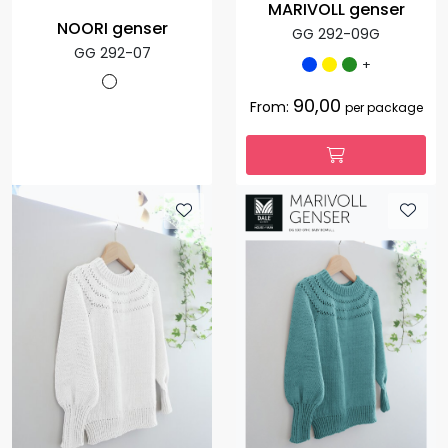
MARIVOLL genser
NOORI genser
GG 292-09G
GG 292-07
+
90,00
From:
per package