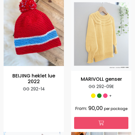
BEIJING heklet lue
MARIVOLL genser
2022
GG 292-09E
GG 292-14
+
90,00
From:
per package