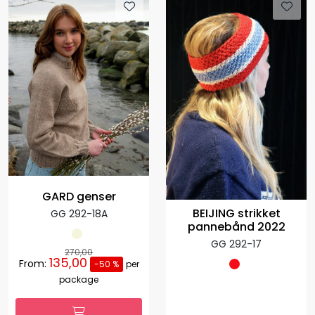
GARD genser
BEIJING strikket
GG 292-18A
pannebånd 2022
GG 292-17
270,00
135,00
From:
-50 %
per
package