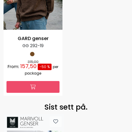
GARD genser
GG 292-19
315,00
157,50
From:
-50 %
per
package
Sist sett på.