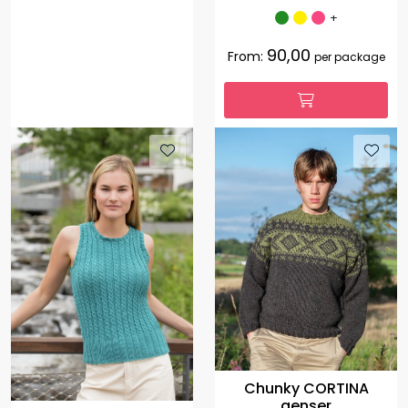
+
90,00
From:
per package
Chunky CORTINA
genser