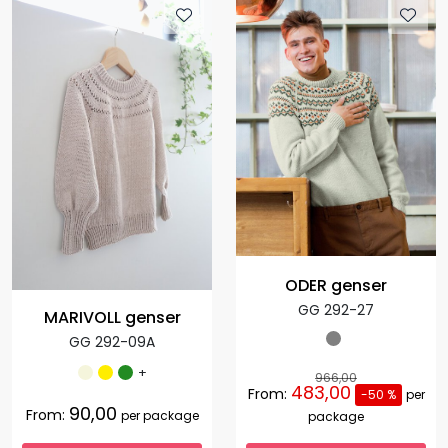
ODER genser
GG 292-27
MARIVOLL genser
GG 292-09A
+
966,00
483,00
From:
-50 %
per
90,00
From:
per package
package