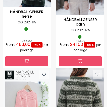
HÅNDBALLGENSER
herre
HÅNDBALLGENSER
GG 292-11A
barn
GG 292-12A
966,00
483,00
483,00
241,50
From:
From:
-50 %
per
-50 %
per
package
package