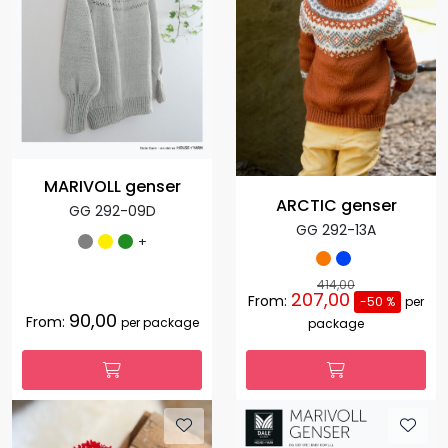
MARIVOLL genser
ARCTIC genser
GG 292-09D
GG 292-13A
+
414,00
207,00
From:
-50 %
per
90,00
From:
per package
package