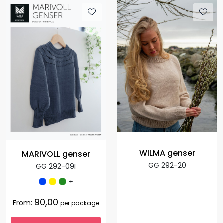
WILMA genser
MARIVOLL genser
GG 292-20
GG 292-09I
+
90,00
From:
per package