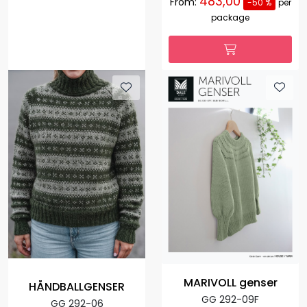
483,00
From:
-50 %
per
package
MARIVOLL genser
HÅNDBALLGENSER
GG 292-09F
GG 292-06