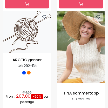
ARCTIC genser
GG 292-13B
TINA sommertopp
414,00
207,00
From:
-50 %
per
GG 292-29
package