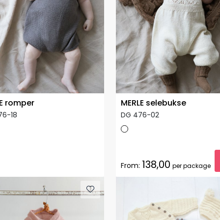
E romper
MERLE selebukse
76-18
DG 476-02
138,00
From:
per package