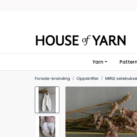
Skip to main content
Yarn
Patter
Forside-branding
Oppskrifter
MIRLE selebuks