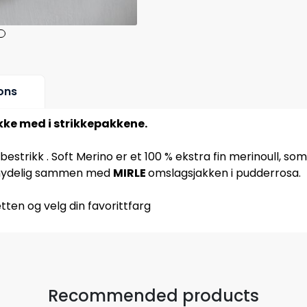
ons
ikke med i strikkepakkene.
ribbestrikk . Soft Merino er et 100 % ekstra fin merinoull,
r nydelig sammen med
MIRLE
omslagsjakken i pudderrosa.
tten og velg din favorittfarg
Recommended products