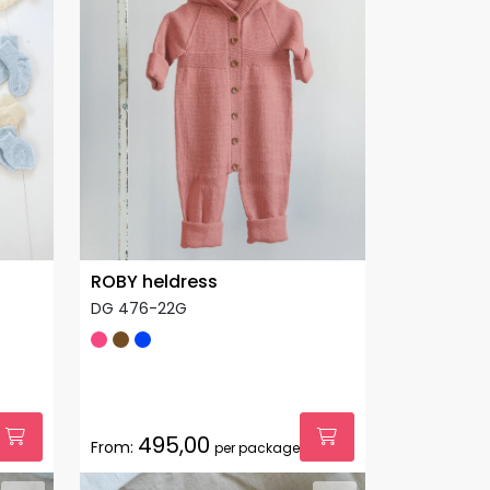
ROBY heldress
DG 476-22G
495,00
From:
per package