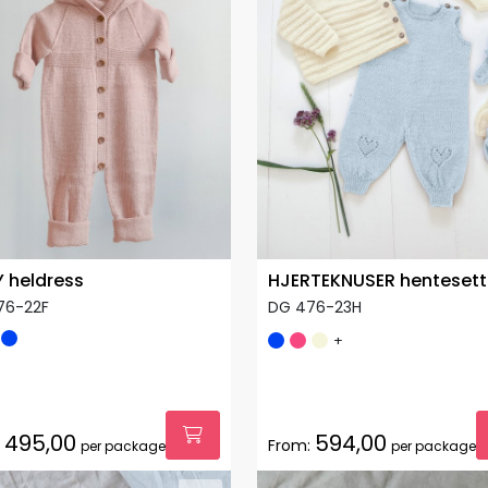
 heldress
HJERTEKNUSER hentesett
76-22F
DG 476-23H
+
495,00
594,00
From:
per package
per package