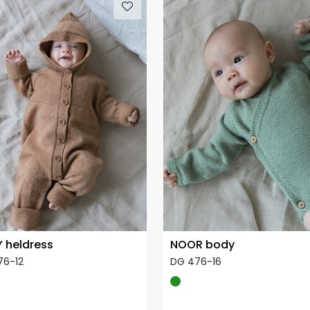
 heldress
NOOR body
76-12
DG 476-16