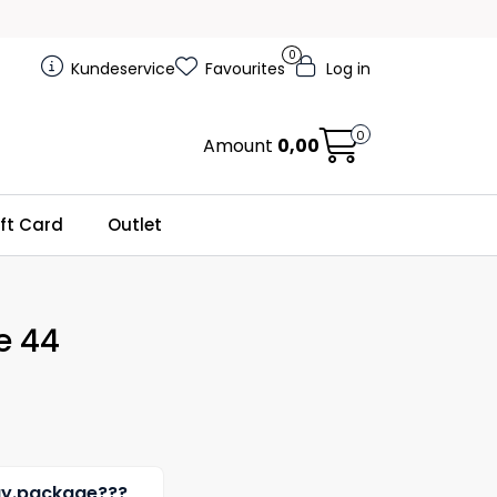
0
Kundeservice
Favourites
Log in
0
Amount
0,00
ft Card
Outlet
e 44
uy.package???