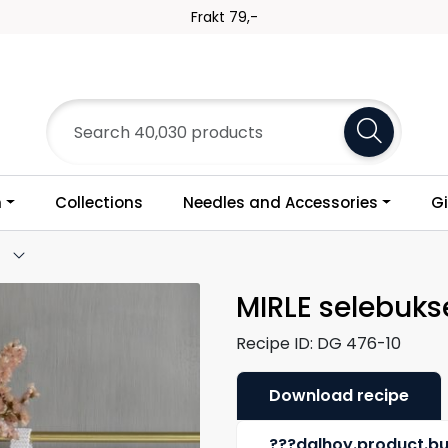
Frakt 79,-
n
Collections
Needles and Accessories
Gi
e
MIRLE selebuks
Recipe ID:
DG 476-10
Download recipe
???dalhoy.product.b