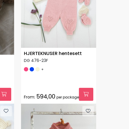
HJERTEKNUSER hentesett
DG 476-23F
+
594,00
From:
per package