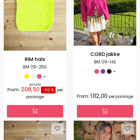
CORD jakke
RIM hals
BM 09-14E
BM 09-25D
+
+
417,00
208,50
From:
-50 %
per
1.112,00
From:
per package
package