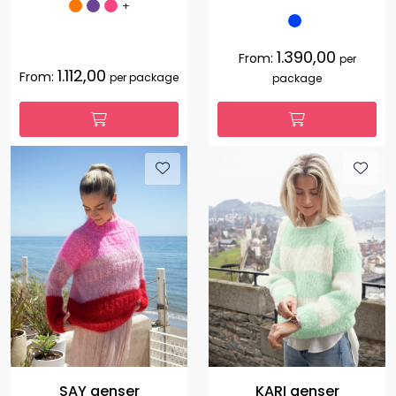
+
1.390,00
From:
per
1.112,00
From:
per package
package
SAY genser
KARI genser