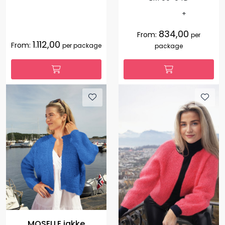
+
834,00
From:
per
1.112,00
From:
per package
package
MOSELLE jakke