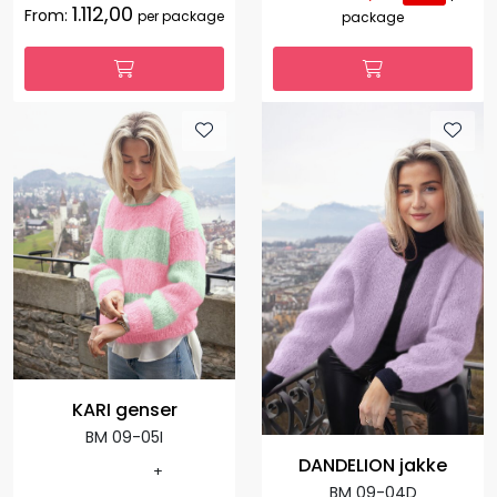
1.112,00
From:
per package
package
KARI genser
BM 09-05I
DANDELION jakke
+
BM 09-04D