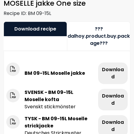
MOSELLE jakke One size
Recipe ID:
BM 09-15L
Download recipe
???
dalhoy.product.buy.pack
age???
Downloa
BM 09-15L Moselle jakke
d
SVENSK - BM 09-15L
Downloa
Moselle kofta
d
Svenskt stickmönster
TYSK - BM 09-15L Moselle
Downloa
strickjacke
d
Deutsches Strickmuster