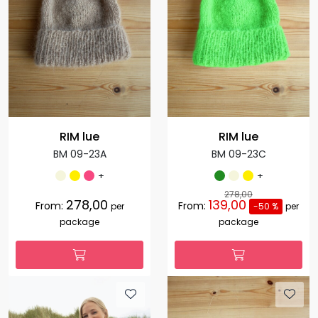
RIM lue
RIM lue
BM 09-23A
BM 09-23C
+
+
278,00
278,00
139,00
From:
From:
per
-50 %
per
package
package