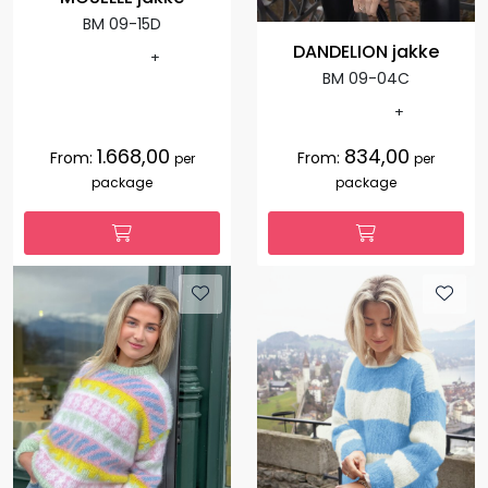
BM 09-15D
DANDELION jakke
+
BM 09-04C
+
1.668,00
834,00
From:
From:
per
per
package
package