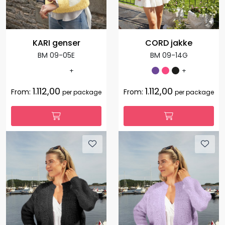
KARI genser
CORD jakke
BM 09-05E
BM 09-14G
+
+
1.112,00
1.112,00
From:
From:
per package
per package