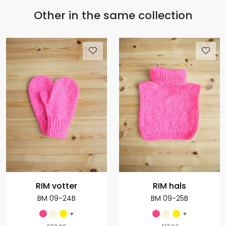
Other in the same collection
RIM votter
RIM hals
BM 09-24B
BM 09-25B
+
+