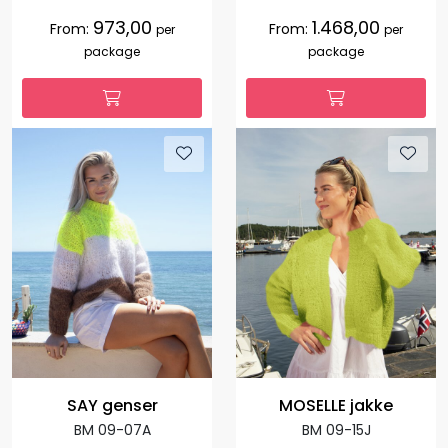
973,00
1.468,00
From:
From:
per
per
package
package
SAY genser
MOSELLE jakke
BM 09-07A
BM 09-15J