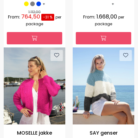
+
+
1.112,00
764,50
1.668,00
From:
From:
-31 %
per
per
package
package
MOSELLE jakke
SAY genser