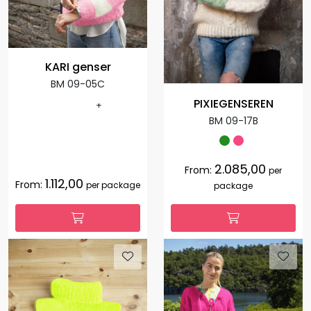
KARI genser
BM 09-05C
PIXIEGENSEREN
+
BM 09-17B
2.085,00
From:
per
1.112,00
From:
per package
package