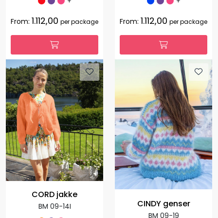
+
+
1.112,00
1.112,00
From:
From:
per package
per package
CORD jakke
CINDY genser
BM 09-14I
BM 09-19