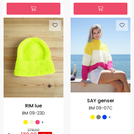
SAY genser
RIM lue
BM 09-07C
BM 09-23D
+
+
278,00