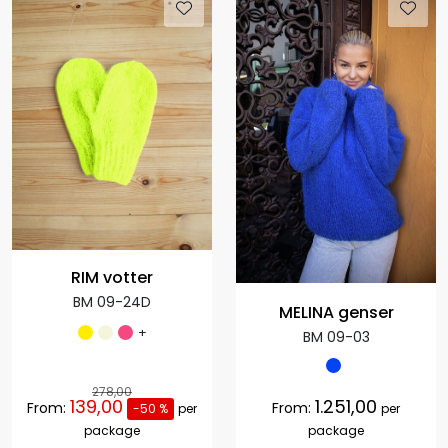
RIM votter
BM 09-24D
MELINA genser
+
BM 09-03
278,00
139,00
1.251,00
From:
From:
-50 %
per
per
package
package