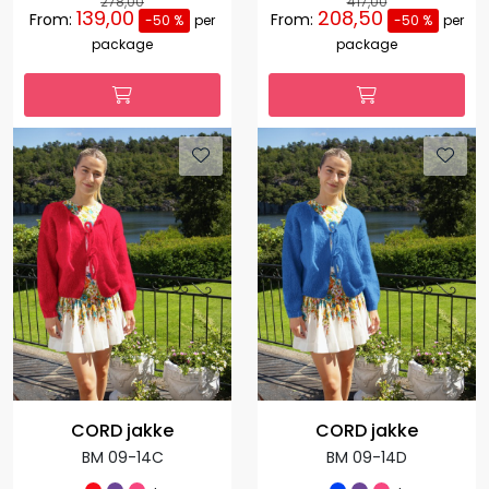
278,00
417,00
139,00
208,50
From:
From:
-50 %
per
-50 %
per
package
package
CORD jakke
CORD jakke
BM 09-14C
BM 09-14D