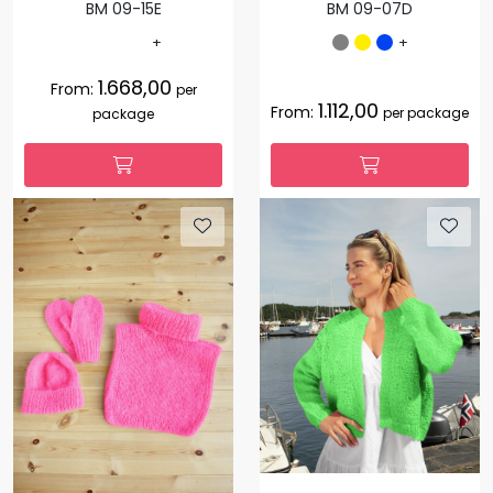
BM 09-15E
BM 09-07D
+
+
1.668,00
From:
per
1.112,00
From:
per package
package