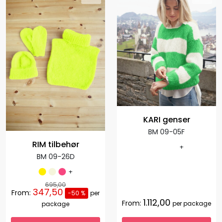
KARI genser
BM 09-05F
RIM tilbehør
+
BM 09-26D
+
695,00
347,50
From:
-50 %
per
1.112,00
From:
per package
package