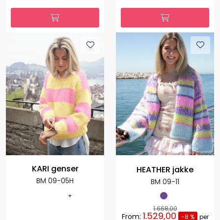
KARI genser
HEATHER jakke
BM 09-05H
BM 09-11
+
1.668,00
1.529,00
From:
-8 %
per