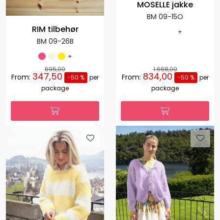
MOSELLE jakke
BM 09-15O
RIM tilbehør
+
BM 09-26B
+
695,00
1.668,00
347,50
834,00
From:
From:
-50 %
per
-50 %
per
package
package