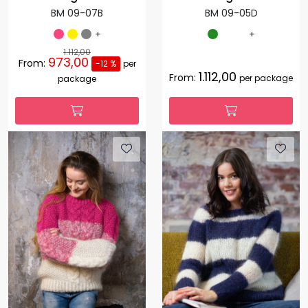
BM 09-07B
BM 09-05D
+
+
1.112,00
973,00
From:
-12 %
per
1.112,00
From:
per package
package