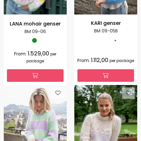
KARI genser
LANA mohair genser
BM 09-05B
BM 09-06
+
1.529,00
From:
per
1.112,00
From:
per package
package