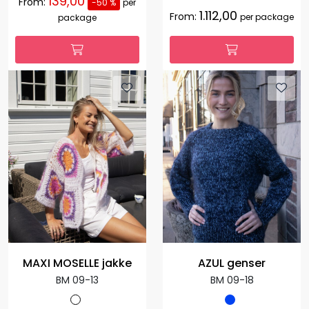
139,00
From:
-50 %
per
1.112,00
From:
per package
package
MAXI MOSELLE jakke
AZUL genser
BM 09-13
BM 09-18