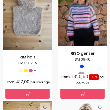
RISO genser
RIM hals
BM 09-10
BM 09-25A
+
1.390,00
1.320,50
From:
-5 %
per
417,00
From:
per package
package