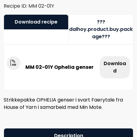
Recipe ID:
MM 02-01Y
Download recipe
???
dalhoy.product.buy.pack
age???
Downloa
MM 02-01Y Ophelia genser
d
Strikkepakke OPHELIA genser i svart Faerytale fra
House of Yarn i samarbeid med Min Mote.
Description