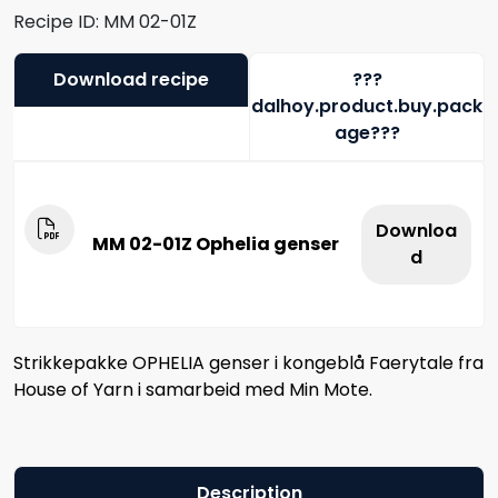
Recipe ID:
MM 02-01Z
Download recipe
???
dalhoy.product.buy.pack
age???
Downloa
MM 02-01Z Ophelia genser
d
Strikkepakke OPHELIA genser i kongeblå Faerytale fra
House of Yarn i samarbeid med Min Mote.
Description